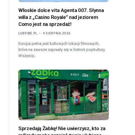
Włoskie dolce vita Agenta 007. Słynna
willa z „Casino Royale” nad jeziorem
Como jest na sprzedaż!
LUXVIBE.PL
4 SIERPNIA 2026
Europa pełna jest kultowych lokacji filmowych,
które na zawsze zapisały się w historii popkultury.
Wszyscy…
Sprzedają Żabkę! Nie uwierzysz, kto za