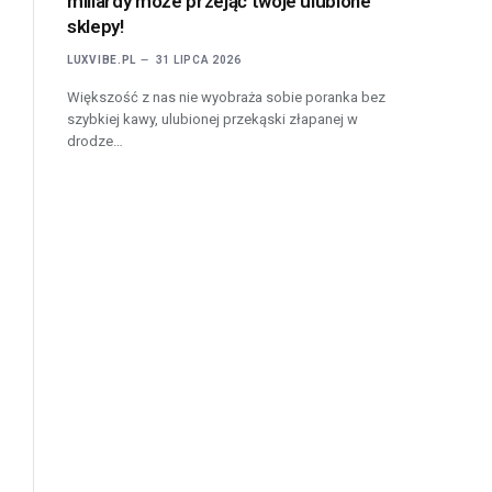
miliardy może przejąć twoje ulubione
sklepy!
LUXVIBE.PL
31 LIPCA 2026
Większość z nas nie wyobraża sobie poranka bez
szybkiej kawy, ulubionej przekąski złapanej w
drodze…