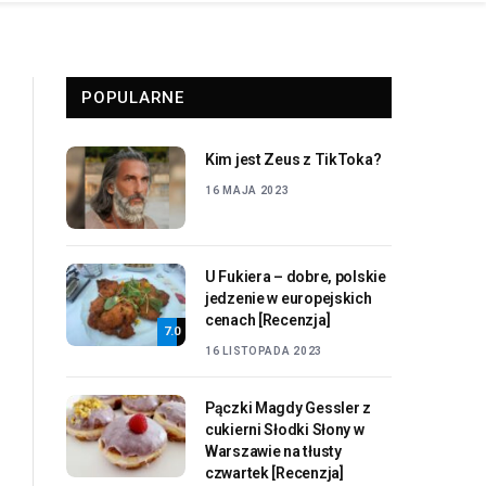
POPULARNE
Kim jest Zeus z TikToka?
16 MAJA 2023
U Fukiera – dobre, polskie
jedzenie w europejskich
cenach [Recenzja]
7.0
16 LISTOPADA 2023
Pączki Magdy Gessler z
cukierni Słodki Słony w
Warszawie na tłusty
czwartek [Recenzja]