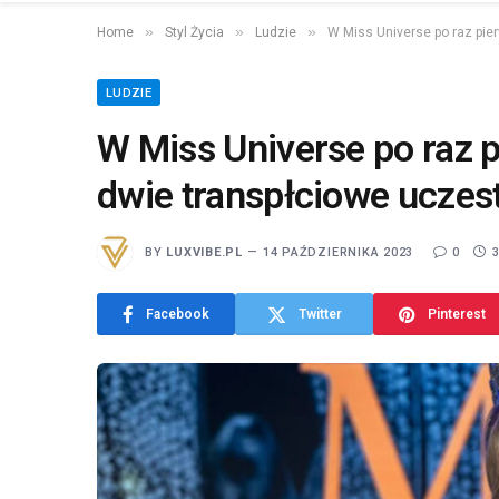
»
»
»
Home
Styl Życia
Ludzie
W Miss Universe po raz pier
LUDZIE
W Miss Universe po raz pi
dwie transpłciowe uczes
BY
LUXVIBE.PL
14 PAŹDZIERNIKA 2023
0
Facebook
Twitter
Pinterest