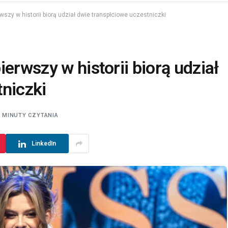
wszy w historii biorą udział dwie transpłciowe uczestniczki
erwszy w historii biorą udział
tniczki
3 MINUTY CZYTANIA
LinkedIn