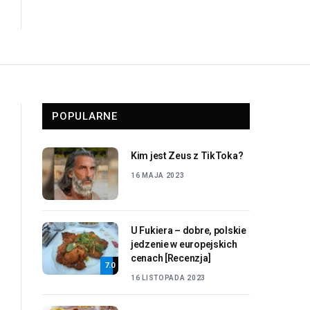
POPULARNE
Kim jest Zeus z TikToka?
16 MAJA 2023
U Fukiera – dobre, polskie
jedzenie w europejskich
cenach [Recenzja]
7.0
16 LISTOPADA 2023