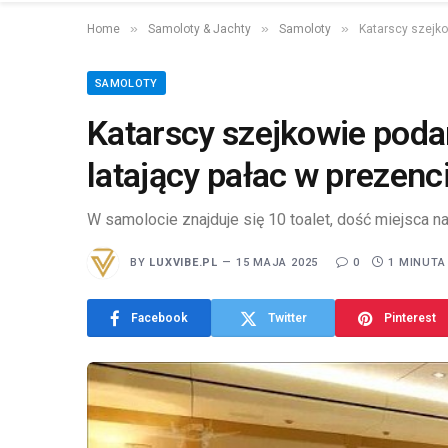
»
»
»
Home
Samoloty & Jachty
Samoloty
Katarscy szejko
SAMOLOTY
Katarscy szejkowie pod
latający pałac w prezenci
W samolocie znajduje się 10 toalet, dość miejsca na
BY
LUXVIBE.PL
15 MAJA 2025
0
1 MINUTA
Facebook
Twitter
Pinterest