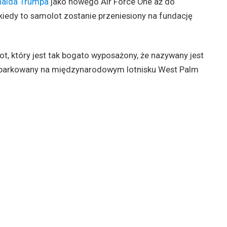
alda Trumpa
jako nowego Air Force One aż do
iedy to samolot zostanie przeniesiony na fundację
t, który jest tak bogato wyposażony, że nazywany jest
zaparkowany na międzynarodowym lotnisku West Palm