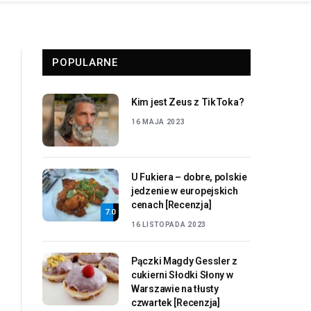
POPULARNE
Kim jest Zeus z TikToka?
16 MAJA 2023
U Fukiera – dobre, polskie
jedzenie w europejskich
cenach [Recenzja]
7.0
16 LISTOPADA 2023
Pączki Magdy Gessler z
cukierni Słodki Słony w
Warszawie na tłusty
czwartek [Recenzja]