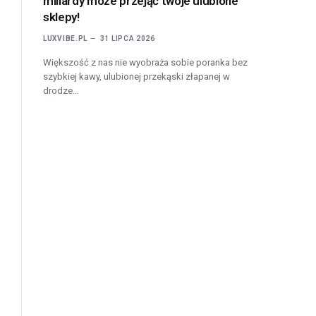
miliardy może przejąć twoje ulubione
sklepy!
LUXVIBE.PL
31 LIPCA 2026
Większość z nas nie wyobraża sobie poranka bez
szybkiej kawy, ulubionej przekąski złapanej w
drodze…