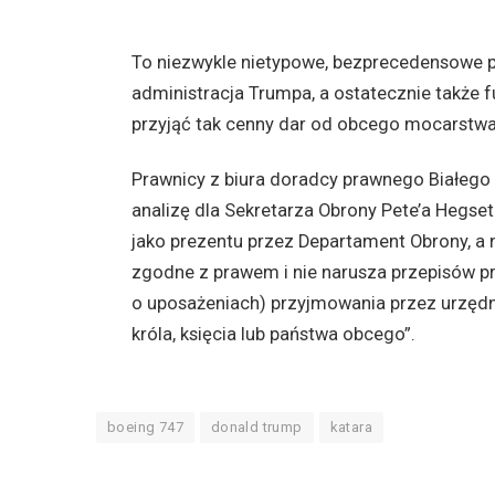
To niezwykle nietypowe, bezprecedensowe p
administracja Trumpa, a ostatecznie także 
przyjąć tak cenny dar od obcego mocarstwa
Prawnicy z biura doradcy prawnego Białego
analizę dla Sekretarza Obrony Pete’a Hegset
jako prezentu przez Departament Obrony, a 
zgodne z prawem i nie narusza przepisów pr
o uposażeniach) przyjmowania przez urzęd
króla, księcia lub państwa obcego”.
boeing 747
donald trump
katara