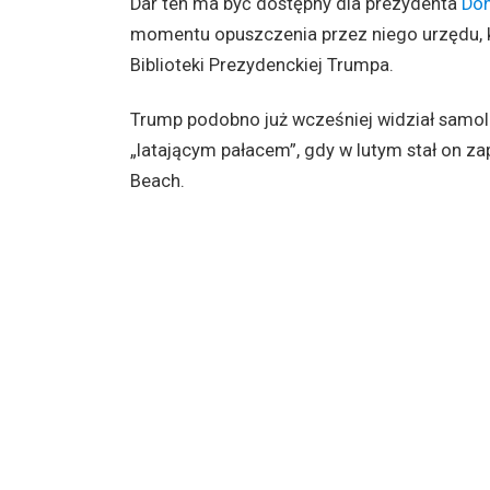
Dar ten ma być dostępny dla prezydenta
Don
momentu opuszczenia przez niego urzędu, k
Biblioteki Prezydenckiej Trumpa.
Trump podobno już wcześniej widział samolo
„latającym pałacem”, gdy w lutym stał on 
Beach.