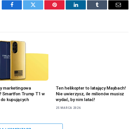
Facebook
Twitter
Pinterest
LinkedIn
Tumblr
Emai
zy marketingowa
Ten helikopter to latający Maybach!
 Smartfon Trump T1 w
Nie uwierzysz, ile milionów musisz
a do kupujących
wydać, by nim latać!
25 MARCA 2026