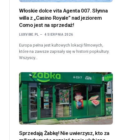
Włoskie dolce vita Agenta 007. Słynna
willa z „Casino Royale” nad jeziorem
Como jest na sprzedaż!
LUXVIBE.PL
4 SIERPNIA 2026
Europa pełna jest kultowych lokacji filmowych,
które na zawsze zapisały się w historii popkultury.
Wszyscy…
Sprzedają Żabkę! Nie uwierzysz, kto za