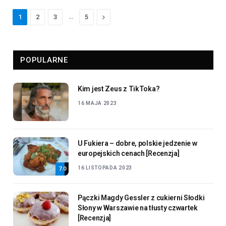
…
Next
1
2
3
5
POPULARNE
Kim jest Zeus z TikToka?
16 MAJA 2023
U Fukiera – dobre, polskie jedzenie w
europejskich cenach [Recenzja]
16 LISTOPADA 2023
7.0
Pączki Magdy Gessler z cukierni Słodki
Słony w Warszawie na tłusty czwartek
[Recenzja]