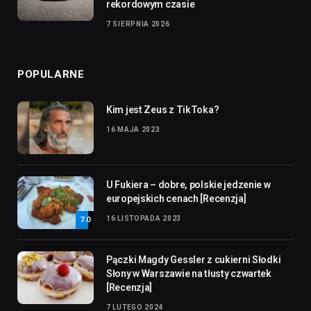
rekordowym czasie
7 SIERPNIA 2026
POPULARNE
Kim jest Zeus z TikToka?
16 MAJA 2023
U Fukiera – dobre, polskie jedzenie w
europejskich cenach [Recenzja]
16 LISTOPADA 2023
7.0
Pączki Magdy Gessler z cukierni Słodki
Słony w Warszawie na tłusty czwartek
[Recenzja]
7 LUTEGO 2024