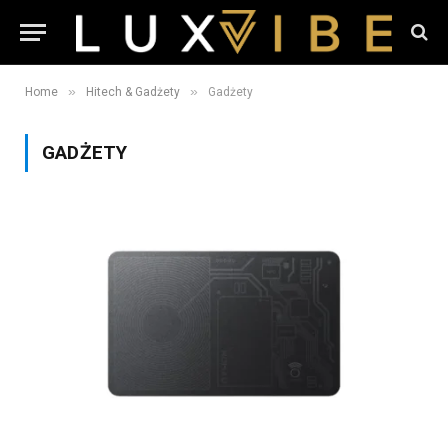
»
»
Home
Hitech & Gadżety
Gadżety
GADŻETY