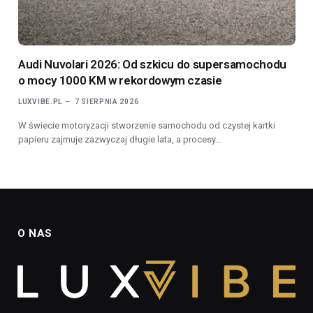
Audi Nuvolari 2026: Od szkicu do supersamochodu
o mocy 1000 KM w rekordowym czasie
LUXVIBE.PL
7 SIERPNIA 2026
W świecie motoryzacji stworzenie samochodu od czystej kartki
papieru zajmuje zazwyczaj długie lata, a procesy…
O NAS