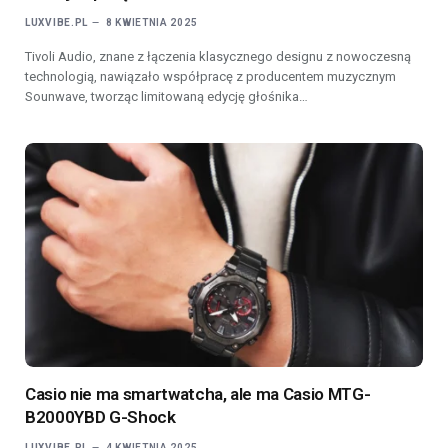
LUXVIBE.PL
8 KWIETNIA 2025
Tivoli Audio, znane z łączenia klasycznego designu z nowoczesną
technologią, nawiązało współpracę z producentem muzycznym
Sounwave, tworząc limitowaną edycję głośnika…
Casio nie ma smartwatcha, ale ma Casio MTG-
B2000YBD G-Shock
LUXVIBE.PL
4 KWIETNIA 2025