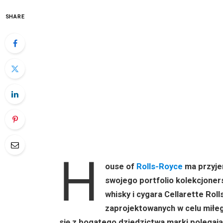
SHARE
H
ouse of
Rolls-Royce
ma przyje
swojego portfolio kolekcjoner
whisky i cygara Cellarette Ro
zaprojektowanych w celu miłe
się z bogatego dziedzictwa marki polegają