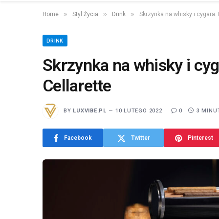
»
»
»
Home
Styl Życia
Drink
Skrzynka na whisky i cygara. 
DRINK
Skrzynka na whisky i cyg
Cellarette
BY
LUXVIBE.PL
10 LUTEGO 2022
0
3 MINU
Facebook
Twitter
Pinterest