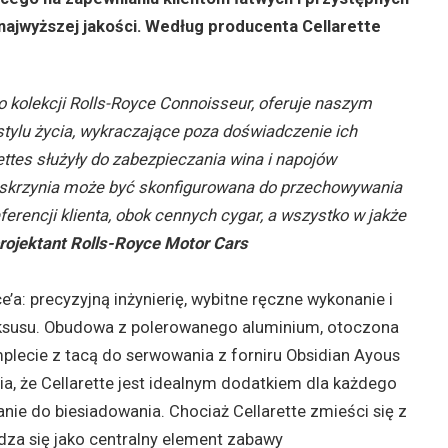
najwyższej jakości. Według producenta Cellarette
o kolekcji Rolls-Royce Connoisseur, oferuje naszym
tylu życia, wykraczające poza doświadczenie ich
tes służyły do ​​zabezpieczania wina i napojów
 skrzynia może być skonfigurowana do przechowywania
eferencji klienta, obok cennych cygar, a wszystko w jakże
rojektant Rolls-Royce Motor Cars
e’a: precyzyjną inżynierię, wybitne ręczne wykonanie i
luksusu. Obudowa z polerowanego aluminium, otoczona
lecie z tacą do serwowania z forniru Obsidian Ayous
ia, że ​​Cellarette jest idealnym dodatkiem dla każdego
anie do biesiadowania. Chociaż Cellarette zmieści się z
dza się jako centralny element zabawy