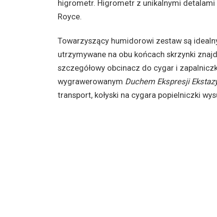
higrometr. Higrometr z unikalnymi detalam
Royce.
Towarzyszący humidorowi zestaw są idealny
utrzymywane na obu końcach skrzynki znajdu
szczegółowy obcinacz do cygar i zapalniczk
wygrawerowanym
Duchem Ekspresji Ekstaz
transport, kołyski na cygara popielniczki wy