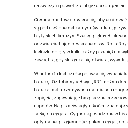
na świeżym powietrzu lub jako akompaniam
Ciemna obudowa otwiera się, aby emitować 
są podkreślone delikatnym światłem, przyw
brytyjskich limuzyn. Szereg pięknych akces
odzwierciedlając otwierane drzwi Rolls-Roy
kieliszki do gry w kulki, każdy przepięknie
zewnątrz, gdy skrzynka się otwiera, wywołu
W anturażu kieliszków pojawia się wspanial
butelkę. Ozdobiony uchwyt „RR” można dos
butelka jest utrzymywana na miejscu magn
zapięcia, zapewniając bezpieczne przechow
napojów. Na przeciwległym końcu znajduje s
tackę na cygara. Cygara są osadzone w his
optymalnej przyjemności palenia cygar, co 