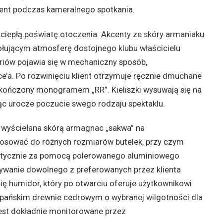
ent podczas kameralnego spotkania.
ciepłą poświatę otoczenia. Akcenty ze skóry armaniaku
ołującym atmosferę dostojnego klubu właścicielu
oriów pojawia się w mechaniczny sposób,
ce’a. Po rozwinięciu klient otrzymuje ręcznie dmuchane
 wykończony monogramem „RR”. Kieliszki wysuwają się na
jąc urocze poczucie swego rodzaju spektaklu.
e wyściełana skórą armagnac „sakwa” na
tosować do różnych rozmiarów butelek, przy czym
etycznie za pomocą polerowanego aluminiowego
ywanie dowolnego z preferowanych przez klienta
ię humidor, który po otwarciu oferuje użytkownikowi
zpańskim drewnie cedrowym o wybranej wilgotności dla
jest dokładnie monitorowane przez