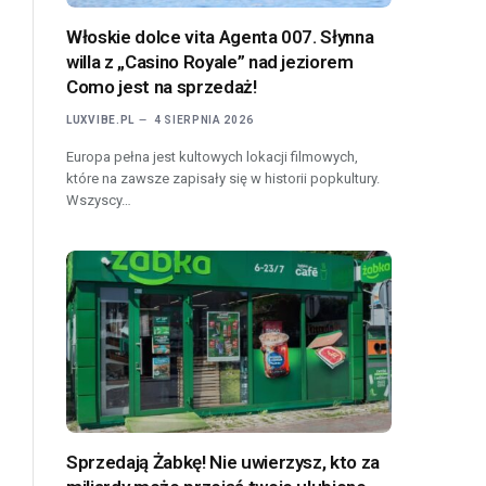
Włoskie dolce vita Agenta 007. Słynna
willa z „Casino Royale” nad jeziorem
Como jest na sprzedaż!
LUXVIBE.PL
4 SIERPNIA 2026
Europa pełna jest kultowych lokacji filmowych,
które na zawsze zapisały się w historii popkultury.
Wszyscy…
Sprzedają Żabkę! Nie uwierzysz, kto za