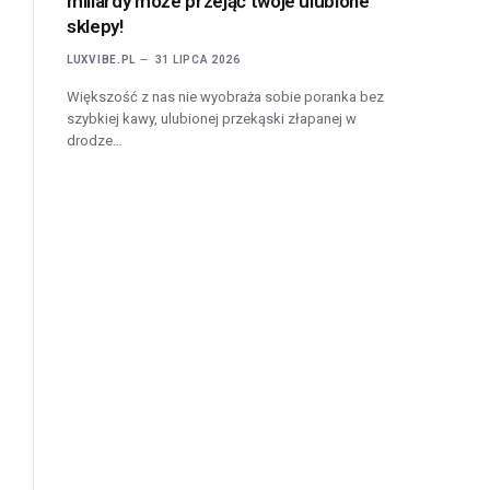
miliardy może przejąć twoje ulubione
sklepy!
LUXVIBE.PL
31 LIPCA 2026
Większość z nas nie wyobraża sobie poranka bez
szybkiej kawy, ulubionej przekąski złapanej w
drodze…