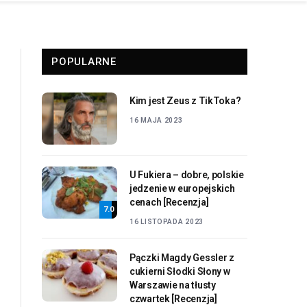
POPULARNE
Kim jest Zeus z TikToka?
16 MAJA 2023
U Fukiera – dobre, polskie
jedzenie w europejskich
cenach [Recenzja]
7.0
16 LISTOPADA 2023
Pączki Magdy Gessler z
cukierni Słodki Słony w
Warszawie na tłusty
czwartek [Recenzja]