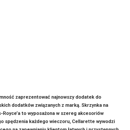
mność zaprezentować najnowszy dodatek do
skich dodatków związanych z marką. Skrzynka na
lls-Royce’a to wyposażona w szereg akcesoriów
go spędzenia każdego wieczoru, Cellarette wywodzi
cego na zapewnianiu klientom łatwych i przystępnych