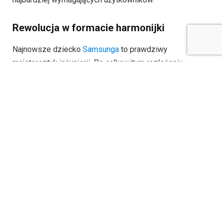
Rewolucja w formacie harmonijki
Najnowsze dziecko
Samsunga
to prawdziwy
majstersztyk inżynierii. Po całkowitym rozłożeniu
użytkownik otrzymuje do dyspozycji gigantyczny, 10-
calowy ekran, który w niczym nie ustępuje klasycznym
tabletom. To przestrzeń robocza, która pozwala na
swobodną edycję dokumentów, oglądanie filmów w
kinowej jakości czy zaawansowaną obróbkę zdjęć bez
konieczności mrużenia oczu. Co jednak najważniejsze,
po złożeniu urządzenie zachowuje zaskakującą
smukłość. Dzięki nowatorskiej konstrukcji zawiasów i
zastosowaniu ultracienkich materiałów, złożony smartfon
ma grubość porównywalną do standardowych telefonów
w etui. To właśnie ta uniwersalność – transformacja z