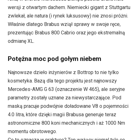
wersji z otwartym dachem. Niemiecki gigant z Stuttgartu
zwlekał, ale natura (i rynek luksusowy) nie znosi próżni.
Właśnie dlatego Brabus wziął sprawy w swoje ręce,
prezentując Brabus 800 Cabrio oraz jego ekstremalną
odmianę XL.
Potężna moc pod gołym niebem
Najnowsze dzieło inżynierów z Bottrop to nie tylko
kosmetyka. Bazą dla tego projektu jest najnowszy
Mercedes-AMG G 63 (oznaczenie W 465), ale seryjne
parametry zostały uznane za niewystarczające. Pod
maską pracuje podwójnie doładowane V8 o pojemności
4.0 litra, które dzięki magii Brabusa generuje teraz
astronomiczne 800 koni mechanicznych i aż 1000 Nm
momentu obrotowego.
Co to oznacza w praktyce? Ten ważący niemal tyle co