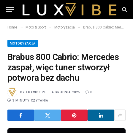
»
»
»
Home
Moto & Sport
Motoryzacja
Brabus 800 Cabrio: Mercedes zaspał, więc tuner stworzył potwora bez dachu
MOTORYZACJA
Brabus 800 Cabrio: Mercedes
zaspał, więc tuner stworzył
potwora bez dachu
BY
LUXVIBE.PL
4 GRUDNIA 2025
0
3 MINUTY CZYTANIA