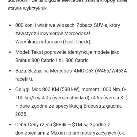
udowodnił, że tam, gdzie Mercedes stawia kropkę, tuner
stawia wykrzyknik.
800 koni i wiatr we włosach. Zobacz SUV-a, który
zawstydził inżynierów Mercedesa!
Weryfikacja informacji (Fact-Check):
Model: Tekst poprawnie identyfikuje modele jako
Brabus 800 Cabrio i XL 800 Cabrio.
Baza: Bazuje na Mercedes-AMG G63 (W465/W463A
facelift).
Osiągi: Moc 800 KM (588 kW), moment 1000 Nm, 0-
100 km/h w 4.0s (wersja standard) i 4.6s (wersja XL)
– dane zgodne ze specyfikacją Brabusa z grudnia
2025.
Cena: Ceny rzędu $884k – $1M są zgodne z
doniesieniami z Maxim i pism motoryzacyjnych (ok.