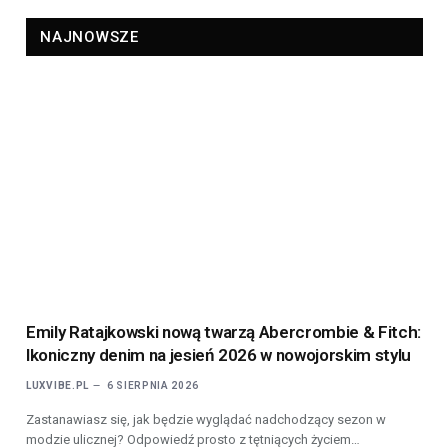
NAJNOWSZE
Emily Ratajkowski nową twarzą Abercrombie & Fitch:
Ikoniczny denim na jesień 2026 w nowojorskim stylu
LUXVIBE.PL
6 SIERPNIA 2026
Zastanawiasz się, jak będzie wyglądać nadchodzący sezon w
modzie ulicznej? Odpowiedź prosto z tętniących życiem…