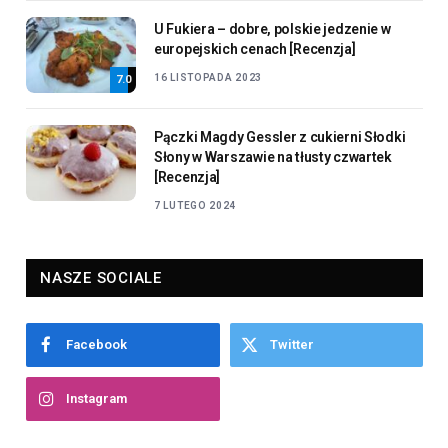
U Fukiera – dobre, polskie jedzenie w
europejskich cenach [Recenzja]
16 LISTOPADA 2023
7.0
Pączki Magdy Gessler z cukierni Słodki
Słony w Warszawie na tłusty czwartek
[Recenzja]
7 LUTEGO 2024
NASZE SOCIALE
Facebook
Twitter
Instagram