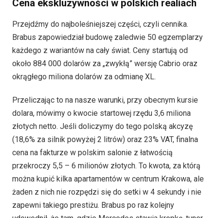
Cena ekskluzywności w polskich realiach
Przejdźmy do najboleśniejszej części, czyli cennika.
Brabus zapowiedział budowę zaledwie 50 egzemplarzy
każdego z wariantów na cały świat. Ceny startują od
około 884 000 dolarów za „zwykłą” wersję Cabrio oraz
okrągłego miliona dolarów za odmianę XL.
Przeliczając to na nasze warunki, przy obecnym kursie
dolara, mówimy o kwocie startowej rzędu 3,6 miliona
złotych netto. Jeśli doliczymy do tego polską akcyzę
(18,6% za silnik powyżej 2 litrów) oraz 23% VAT, finalna
cena na fakturze w polskim salonie z łatwością
przekroczy 5,5 – 6 milionów złotych. To kwota, za którą
można kupić kilka apartamentów w centrum Krakowa, ale
żaden z nich nie rozpędzi się do setki w 4 sekundy i nie
zapewni takiego prestiżu. Brabus po raz kolejny