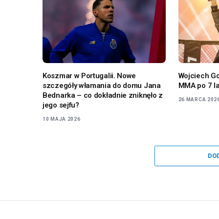
Koszmar w Portugalii. Nowe
Wojciech G
szczegóły włamania do domu Jana
MMA po 7 la
Bednarka – co dokładnie zniknęło z
26 MARCA 202
jego sejfu?
10 MAJA 2026
DO