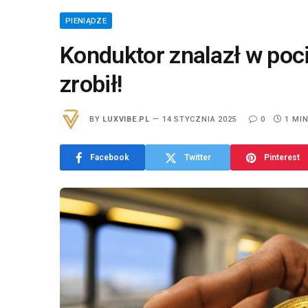
PIENIĄDZE
Konduktor znalazł w poci
zrobił!
BY
LUXVIBE.PL
14 STYCZNIA 2025
0
1 MI
Facebook
Twitter
Pinterest