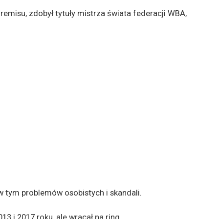
 remisu, zdobył tytuły mistrza świata federacji WBA,
w tym problemów osobistych i skandali.
3 i 2017 roku, ale wracał na ring.