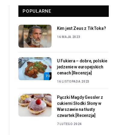
POPULARNE
Kim jest Zeus z TikToka?
16 MAJA 2023
U Fukiera – dobre, polskie
jedzenie w europejskich
cenach [Recenzja]
7.0
16 LISTOPADA 2023
Pączki Magdy Gessler z
cukierni Słodki Słony w
Warszawie na tłusty
czwartek [Recenzja]
7 LUTEGO 2024