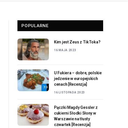
POPULARNE
Kim jest Zeus z TikToka?
16 MAJA 2023
U Fukiera – dobre, polskie
jedzenie w europejskich
cenach [Recenzja]
7.0
16 LISTOPADA 2023
Pączki Magdy Gessler z
cukierni Słodki Słony w
Warszawie na tłusty
czwartek [Recenzja]