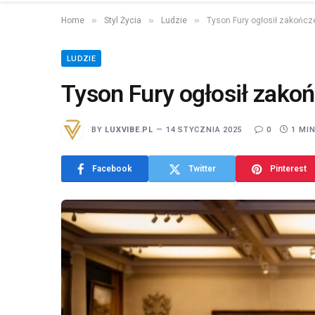
»
»
»
Home
Styl Życia
Ludzie
Tyson Fury ogłosił zakończe
LUDZIE
Tyson Fury ogłosił zakoń
BY
LUXVIBE.PL
14 STYCZNIA 2025
0
1 MI
Facebook
Twitter
Pinterest