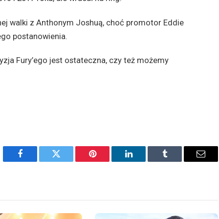
ej walki z Anthonym Joshuą, choć promotor Eddie
ego postanowienia.
cyzja Fury’ego jest ostateczna, czy też możemy
Facebook
Twitter
Pinterest
LinkedIn
Tumblr
Emai