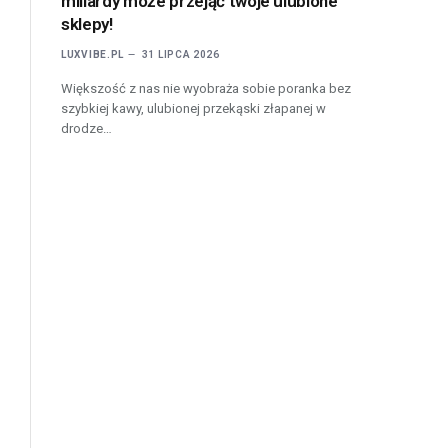
miliardy może przejąć twoje ulubione
sklepy!
LUXVIBE.PL
31 LIPCA 2026
Większość z nas nie wyobraża sobie poranka bez
szybkiej kawy, ulubionej przekąski złapanej w
drodze…
l