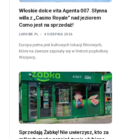
Włoskie dolce vita Agenta 007. Słynna
willa z „Casino Royale” nad jeziorem
Como jest na sprzedaż!
LUXVIBE.PL
4 SIERPNIA 2026
Europa pełna jest kultowych lokacji filmowych,
które na zawsze zapisały się w historii popkultury.
Wszyscy…
Sprzedają Żabkę! Nie uwierzysz, kto za