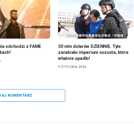
ola odchodzi z FAME
30 mln dolarów DZIENNIE. Tyle
tach!
zarabiało imperium oszusta, które
właśnie upadło!
6
9 STYCZNIA 2026
DAJ KOMENTARZ