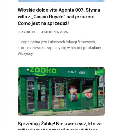
Włoskie dolce vita Agenta 007. Słynna
willa z „Casino Royale” nad jeziorem
Como jest na sprzedaż!
LUXVIBE.PL
4 SIERPNIA 2026
Europa pełna jest kultowych lokacji filmowych,
które na zawsze zapisały się w historii popkultury.
Wszyscy…
Sprzedają Żabkę! Nie uwierzysz, kto za