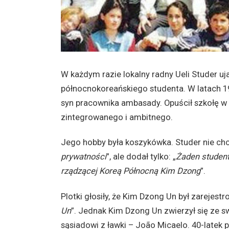
W każdym razie lokalny radny Ueli Studer uj
północnokoreańskiego studenta. W latach 1
syn pracownika ambasady. Opuścił szkołę w o
zintegrowanego i ambitnego.
Jego hobby była koszykówka. Studer nie chc
prywatności
”, ale dodał tylko: „
Żaden student
rządzącej Koreą Północną Kim Dzong
”.
Plotki głosiły, że Kim Dzong Un był zarejes
Un
”. Jednak Kim Dzong Un zwierzył się ze 
sąsiadowi z ławki – João Micaelo. 40-latek p