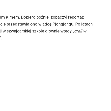
im Kimem. Dopiero później zobaczył reportaż
iście przedstawia ono władcę Pjongjangu. Po latach
i w szwajcarskiej szkole głównie wtedy „
grali w
”.