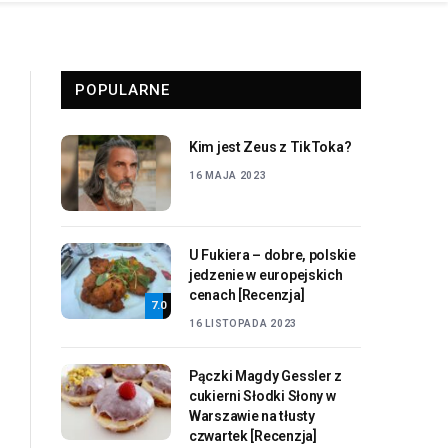
POPULARNE
Kim jest Zeus z TikToka?
16 MAJA 2023
U Fukiera – dobre, polskie
jedzenie w europejskich
cenach [Recenzja]
7.0
16 LISTOPADA 2023
Pączki Magdy Gessler z
cukierni Słodki Słony w
Warszawie na tłusty
czwartek [Recenzja]