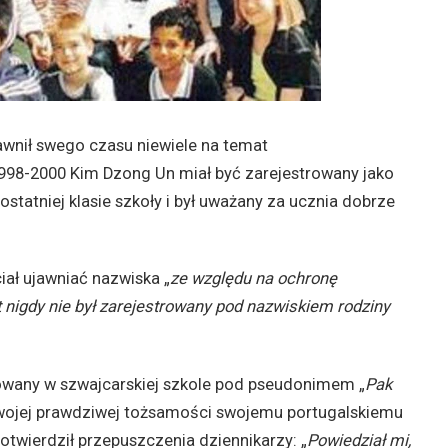
awnił swego czasu niewiele na temat
998-2000 Kim Dzong Un miał być zarejestrowany jako
statniej klasie szkoły i był uważany za ucznia dobrze
iał ujawniać nazwiska „
ze względu na ochronę
 nigdy nie był zarejestrowany pod nazwiskiem rodziny
trowany w szwajcarskiej szkole pod pseudonimem „
Pak
swojej prawdziwej tożsamości swojemu portugalskiemu
otwierdził przepuszczenia dziennikarzy: „
Powiedział mi,