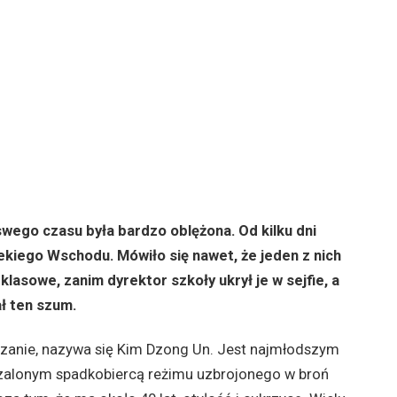
swego czasu była bardzo oblężona. Od kilku dni
lekiego Wschodu. Mówiło się nawet, że jeden z nich
lasowe, zanim dyrektor szkoły ukrył je w sejfie, a
ł ten szum.
szanie, nazywa się Kim Dzong Un. Jest najmłodszym
 szalonym spadkobiercą reżimu uzbrojonego w broń