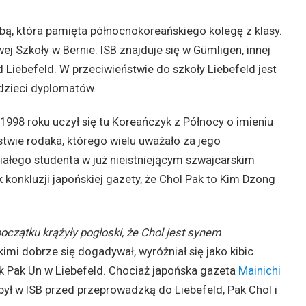
bą, która pamięta północnokoreańskiego kolegę z klasy.
 Szkoły w Bernie. ISB znajduje się w Gümligen, innej
d Liebefeld. W przeciwieństwie do szkoły Liebefeld jest
 dzieci dyplomatów.
998 roku uczył się tu Koreańczyk z Północy o imieniu
stwie rodaka, którego wielu uważało za jego
iałego studenta w już nieistniejącym szwajcarskim
k konkluzji japońskiej gazety, że Chol Pak to Kim Dzong
oczątku krążyły pogłoski, że Chol jest synem
kimi dobrze się dogadywał, wyróżniał się jako kibic
k Pak Un w Liebefeld. Chociaż japońska gazeta
Mainichi
był w ISB przed przeprowadzką do Liebefeld, Pak Chol i