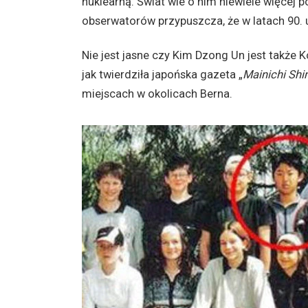
nuklearną. Świat wie o nim niewiele więcej p
obserwatorów przypuszcza, że ​​w latach 90.
Nie jest jasne czy Kim Dzong Un jest także 
jak twierdziła japońska gazeta „
Mainichi Sh
miejscach w okolicach Berna.