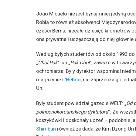
João Micaelo nie jest bynajmniej jedyną oso
Robią to również absolwenci Międzynarodowej
cześci Berna, niecałe dziesięć kilometrów o
ona prywatna i uczęszczają do niej głównie
Według byłych studentów od około 1993 do 1
„
Chol Pak
” lub „
Pak Chol
”, zawsze w towarzy
ochroniarza. Były dyrektor wspominał nieśm
magazynie
L’Hebdo
, nie zaprzeczając jedna
Un.
Były student powiedział gazecie WELT: „
Od p
północnokoreańskiego dyktatora
”. Ze wszyst
koszykówki i doskonały uczeń – podobnie ja
Shimbun
również zakłada, że ​​Kim Dzong Un 