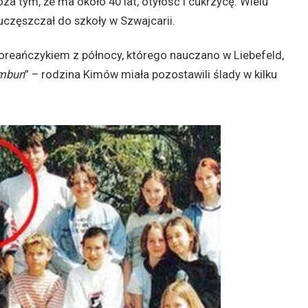
oza tym, że ma około 40 lat, otyłość i cukrzycę. Wielu
 uczęszczał do szkoły w Szwajcarii.
Koreańczykiem z północy, którego nauczano w Liebefeld,
imbun
” – rodzina Kimów miała pozostawili ślady w kilku