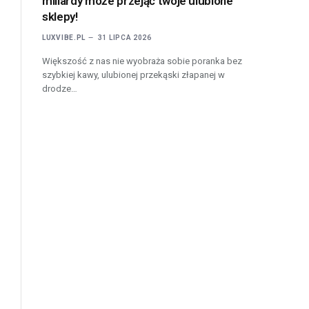
miliardy może przejąć twoje ulubione
sklepy!
LUXVIBE.PL
31 LIPCA 2026
Większość z nas nie wyobraża sobie poranka bez
szybkiej kawy, ulubionej przekąski złapanej w
drodze…