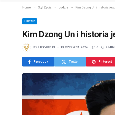
»
»
»
Home
Styl Życia
Ludzie
Kim Dzong Un i historia jeg
LUDZIE
Kim Dzong Un i historia 
BY
LUXVIBE.PL
13 CZERWCA 2024
0
4 MIN
Facebook
Twitter
Pinterest