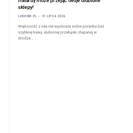
miliardy może przejąć twoje ulubione
sklepy!
LUXVIBE.PL
31 LIPCA 2026
Większość z nas nie wyobraża sobie poranka bez
szybkiej kawy, ulubionej przekąski złapanej w
drodze…