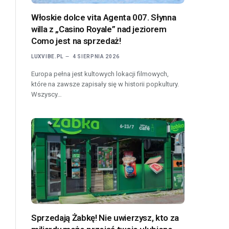
Włoskie dolce vita Agenta 007. Słynna
willa z „Casino Royale” nad jeziorem
Como jest na sprzedaż!
LUXVIBE.PL
4 SIERPNIA 2026
Europa pełna jest kultowych lokacji filmowych,
które na zawsze zapisały się w historii popkultury.
Wszyscy…
Sprzedają Żabkę! Nie uwierzysz, kto za