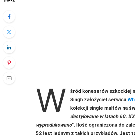
SHARE
W
śród koneserów szkockiej 
Singh założyciel serwisu
Wh
kolekcji single maltów na świ
destylowane w latach 60. XX 
wyprodukowano
”. Ilość ograniczona do za
52 jest jednym z takich przykładów. Jest 