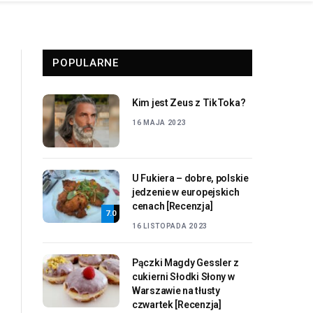
POPULARNE
Kim jest Zeus z TikToka?
16 MAJA 2023
U Fukiera – dobre, polskie
jedzenie w europejskich
cenach [Recenzja]
7.0
16 LISTOPADA 2023
Pączki Magdy Gessler z
cukierni Słodki Słony w
Warszawie na tłusty
czwartek [Recenzja]