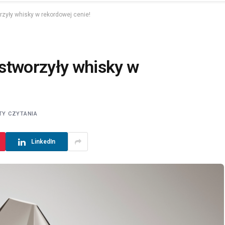
zyły whisky w rekordowej cenie!
stworzyły whisky w
TY CZYTANIA
LinkedIn