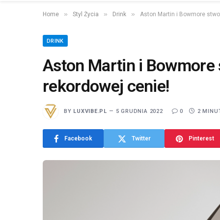
»
»
»
Home
Styl Życia
Drink
Aston Martin i Bowmore stwor
DRINK
Aston Martin i Bowmore 
rekordowej cenie!
BY
LUXVIBE.PL
5 GRUDNIA 2022
0
2 MINU
Facebook
Twitter
Pinterest