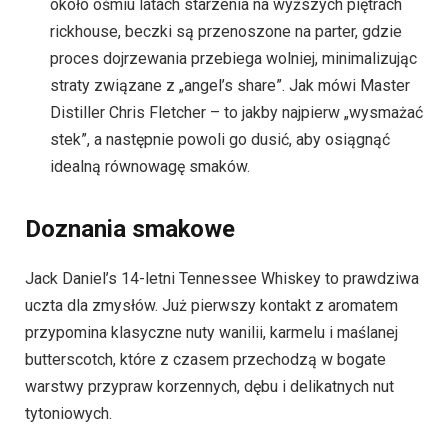
około ośmiu latach starzenia na wyższych piętrach
rickhouse, beczki są przenoszone na parter, gdzie
proces dojrzewania przebiega wolniej, minimalizując
straty związane z „angel’s share”. Jak mówi Master
Distiller Chris Fletcher – to jakby najpierw „wysmażać
stek”, a następnie powoli go dusić, aby osiągnąć
idealną równowagę smaków.
Doznania smakowe
Jack Daniel’s 14-letni Tennessee Whiskey to prawdziwa
uczta dla zmysłów. Już pierwszy kontakt z aromatem
przypomina klasyczne nuty wanilii, karmelu i maślanej
butterscotch, które z czasem przechodzą w bogate
warstwy przypraw korzennych, dębu i delikatnych nut
tytoniowych.