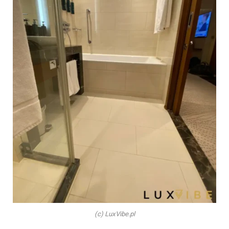
(c) LuxVibe.pl