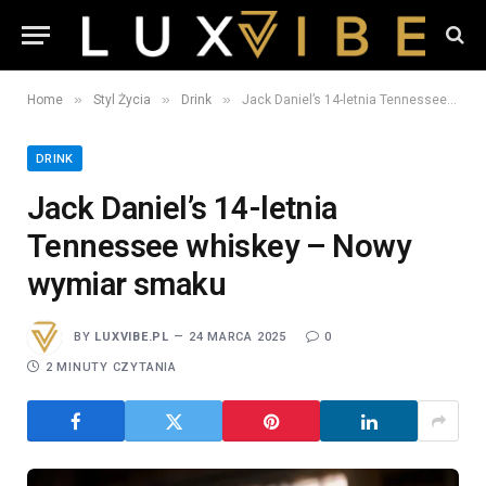
»
»
»
Home
Styl Życia
Drink
Jack Daniel’s 14-letnia Tennessee whiskey – Nowy wymiar smaku
DRINK
Jack Daniel’s 14-letnia
Tennessee whiskey – Nowy
wymiar smaku
BY
LUXVIBE.PL
24 MARCA 2025
0
2 MINUTY CZYTANIA