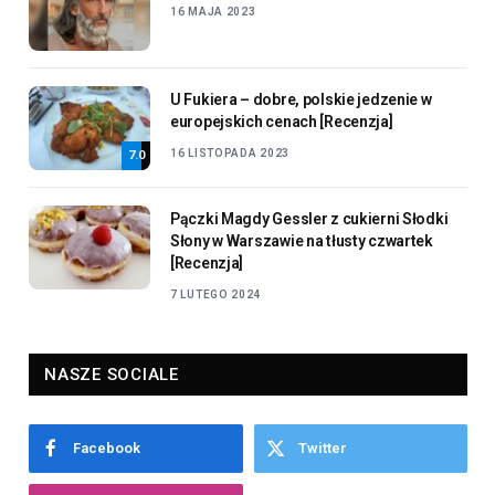
16 MAJA 2023
U Fukiera – dobre, polskie jedzenie w
europejskich cenach [Recenzja]
16 LISTOPADA 2023
7.0
Pączki Magdy Gessler z cukierni Słodki
Słony w Warszawie na tłusty czwartek
[Recenzja]
7 LUTEGO 2024
NASZE SOCIALE
Facebook
Twitter