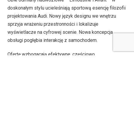
doskonałym stylu ucieleśniają sportową esencję filozofii
projektowania Audi. Nowy język designu we wnętrzu
sprzyja wrażeniu przestronności i lokalizuje
wyświetlacze na cyfrowej scenie. Nowa koncepcja
obsługi pogłębia interakcję z samochodem.
Ofertę wzbogacają efektywne, częściowo
zelektryfikowane silniki spalinowe oraz ekscytujące
modele S.
Od 2024 roku, wraz z poszerzaniem gamy modelowej
AUDI AG, zmienia nomenklaturę swoich aut. Zarówno
modele z napędem elektrycznym, jak i spalinowym
wyróżnia cyfra w ich nazwie. Cyfry parzyste oznaczają
pojazdy napędzane elektrycznie, a nieparzyste – z
silnikami spalinowymi.