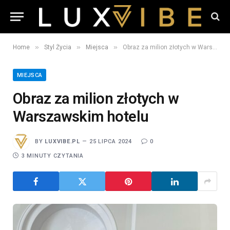
»
»
»
Home
Styl Życia
Miejsca
Obraz za milion złotych w Warszawskim hotelu
MIEJSCA
Obraz za milion złotych w
Warszawskim hotelu
BY
LUXVIBE.PL
25 LIPCA 2024
0
3 MINUTY CZYTANIA