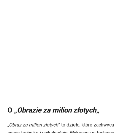
O „
Obrazie za milion złotych
„
„
Obraz za milion złotych
” to dzieło, które zachwyca
swoją techniką i unikalnością. Wykonany w technice