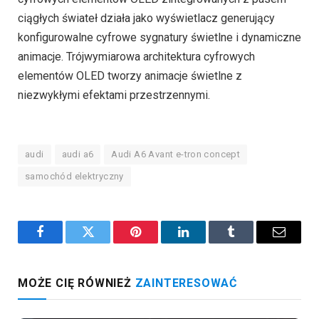
ciągłych świateł działa jako wyświetlacz generujący
konfigurowalne cyfrowe sygnatury świetlne i dynamiczne
animacje. Trójwymiarowa architektura cyfrowych
elementów OLED tworzy animacje świetlne z
niezwykłymi efektami przestrzennymi.
audi
audi a6
Audi A6 Avant e-tron concept
samochód elektryczny
Facebook
Twitter
Pinterest
LinkedIn
Tumblr
Email
MOŻE CIĘ RÓWNIEŻ
ZAINTERESOWAĆ