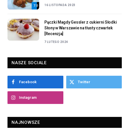
16 LISTOPADA 2023
7.0
Pączki Magdy Gessler z cukierni Słodki
Słony w Warszawie na tłusty czwartek
[Recenzja]
7 LUTEGO 2024
NASZE SOCIALE
Facebook
Twitter
Instagram
NAJNOWSZE