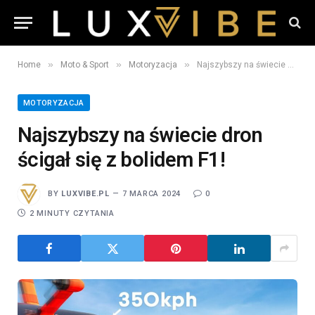
»
»
»
Home
Moto & Sport
Motoryzacja
Najszybszy na świecie dron ścigał się z bolidem F1!
MOTORYZACJA
Najszybszy na świecie dron
ścigał się z bolidem F1!
BY
LUXVIBE.PL
7 MARCA 2024
0
2 MINUTY CZYTANIA