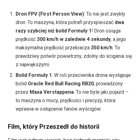
Dron FPV (First Person View)
: To nie jest zwykły
dron. To maszyna, która potrafi przyspieszać
dwa
razy szybciej niż bolid Formuły 1
! Dron osiąga
prędkość
300 km/h w zaledwie 4 sekundy
, a jego
maksymalna prędkość przekracza
350 km/h
. To
prawdziwy potwór powietrzny, zdolny do ścigania się
z największymi.
Bolid Formuły 1
: W roli przeciwnika drona występuje
bolid
Oracle Red Bull Racing RB20
, prowadzony
przez
Maxa Verstappena
. To nie byle jaki pojazd –
to maszyna o mocy, prędkości i precyzji, która
wprawia w osłupienie fanów wyścigów.
Film, który Przeszedł do historii