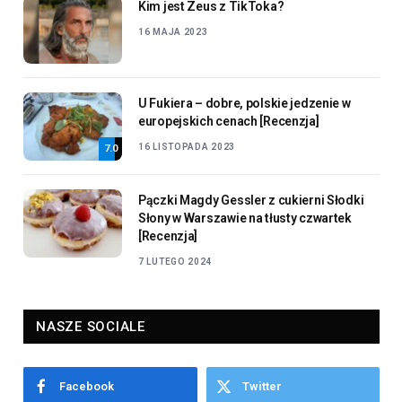
Kim jest Zeus z TikToka?
16 MAJA 2023
U Fukiera – dobre, polskie jedzenie w
europejskich cenach [Recenzja]
16 LISTOPADA 2023
7.0
Pączki Magdy Gessler z cukierni Słodki
Słony w Warszawie na tłusty czwartek
[Recenzja]
7 LUTEGO 2024
NASZE SOCIALE
Facebook
Twitter