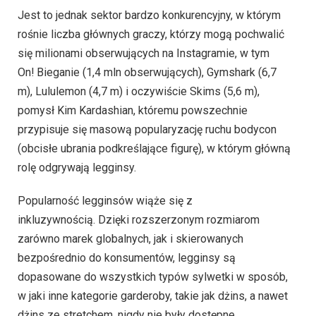
Jest to jednak sektor bardzo konkurencyjny, w którym
rośnie liczba głównych graczy, którzy mogą pochwalić
się milionami obserwujących na Instagramie, w tym
On! Bieganie (1,4 mln obserwujących), Gymshark (6,7
m), Lululemon (4,7 m) i oczywiście Skims (5,6 m),
pomysł Kim Kardashian, któremu powszechnie
przypisuje się masową popularyzację ruchu bodycon
(obcisłe ubrania podkreślające figurę), w którym główną
rolę odgrywają legginsy.
Popularność legginsów wiąże się z
inkluzywnością. Dzięki rozszerzonym rozmiarom
zarówno marek globalnych, jak i skierowanych
bezpośrednio do konsumentów, legginsy są
dopasowane do wszystkich typów sylwetki w sposób,
w jaki inne kategorie garderoby, takie jak dżins, a nawet
dżins ze stretchem, nigdy nie były dostępne.