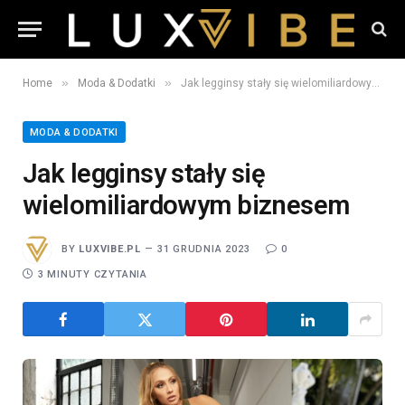
»
»
Home
Moda & Dodatki
Jak legginsy stały się wielomiliardowym biznesem
MODA & DODATKI
Jak legginsy stały się
wielomiliardowym biznesem
BY
LUXVIBE.PL
31 GRUDNIA 2023
0
3 MINUTY CZYTANIA