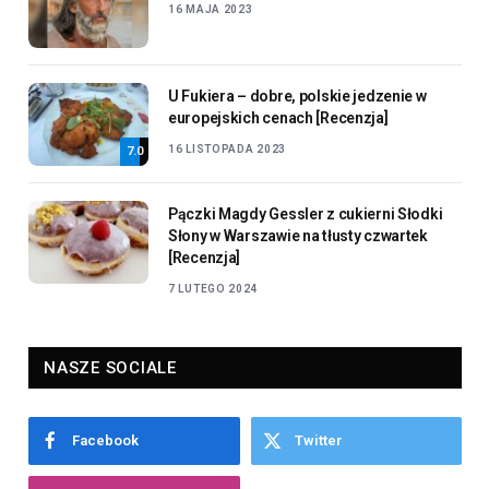
16 MAJA 2023
U Fukiera – dobre, polskie jedzenie w
europejskich cenach [Recenzja]
16 LISTOPADA 2023
7.0
Pączki Magdy Gessler z cukierni Słodki
Słony w Warszawie na tłusty czwartek
[Recenzja]
7 LUTEGO 2024
NASZE SOCIALE
Facebook
Twitter