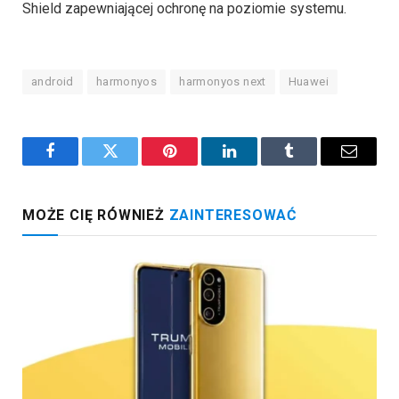
Shield zapewniającej ochronę na poziomie systemu.
android
harmonyos
harmonyos next
Huawei
Facebook
Twitter
Pinterest
LinkedIn
Tumblr
Email
MOŻE CIĘ RÓWNIEŻ
ZAINTERESOWAĆ