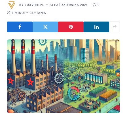
BY
LUXVIBE.PL
23 PAŹDZIERNIKA 2024
0
3 MINUTY CZYTANIA