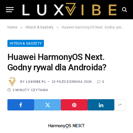
»
»
Home
Hitech & Gadżety
Huawei HarmonyOS Next. Godny rywal dla Androida?
HITECH & GADŻETY
Huawei HarmonyOS Next.
Godny rywal dla Androida?
BY
LUXVIBE.PL
23 PAŹDZIERNIKA 2024
0
2 MINUTY CZYTANIA