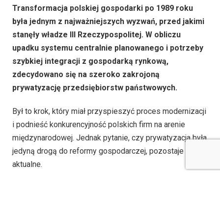
Transformacja polskiej gospodarki po 1989 roku
była jednym z najważniejszych wyzwań, przed jakimi
stanęły władze III Rzeczypospolitej. W obliczu
upadku systemu centralnie planowanego i potrzeby
szybkiej integracji z gospodarką rynkową,
zdecydowano się na szeroko zakrojoną
prywatyzację przedsiębiorstw państwowych.
Był to krok, który miał przyspieszyć proces modernizacji
i podnieść konkurencyjność polskich firm na arenie
międzynarodowej. Jednak pytanie, czy prywatyzacja była
jedyną drogą do reformy gospodarczej, pozostaje
aktualne.
W niniejszym artykule analizujemy alternatywne
scenariusze przekształcenia polskiej gospodarki, które
mogłyby umożliwić zachowanie kontroli nad kluczowymi