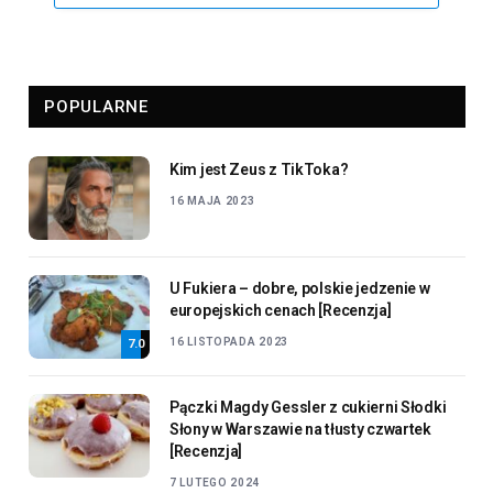
POPULARNE
Kim jest Zeus z TikToka?
16 MAJA 2023
U Fukiera – dobre, polskie jedzenie w
europejskich cenach [Recenzja]
16 LISTOPADA 2023
7.0
Pączki Magdy Gessler z cukierni Słodki
Słony w Warszawie na tłusty czwartek
[Recenzja]
7 LUTEGO 2024