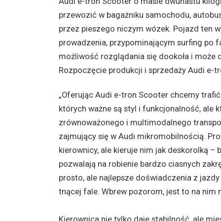
Audi e-tron Scooter o masie dwunastu kil
przewozić w bagażniku samochodu, autobuse
przez pieszego niczym wózek. Pojazd ten w
prowadzenia, przypominającym surfing po f
możliwość rozglądania się dookoła i może 
Rozpoczęcie produkcji i sprzedaży Audi e-tr
„Oferując Audi e-tron Scooter chcemy trafić
których ważne są styl i funkcjonalność, ale
zrównoważonego i multimodalnego transpor
zajmujący się w Audi mikromobilnością. Pr
kierownicy, ale kieruje nim jak deskorolką –
pozwalają na robienie bardzo ciasnych zakr
prosto, ale najlepsze doświadczenia z jazd
tnącej fale. Wbrew pozorom, jest to na nim n
Kierownica nie tylko daje stabilność, ale mie