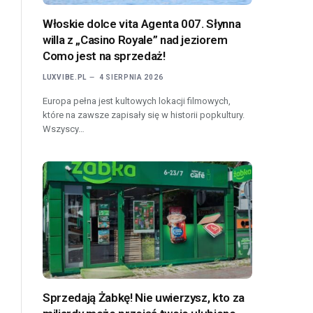
Włoskie dolce vita Agenta 007. Słynna
willa z „Casino Royale” nad jeziorem
Como jest na sprzedaż!
LUXVIBE.PL
4 SIERPNIA 2026
Europa pełna jest kultowych lokacji filmowych,
które na zawsze zapisały się w historii popkultury.
Wszyscy…
Sprzedają Żabkę! Nie uwierzysz, kto za