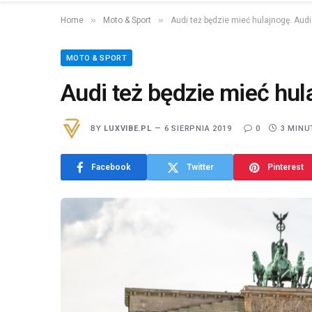
»
»
Home
Moto & Sport
Audi też będzie mieć hulajnogę. Audi 
MOTO & SPORT
Audi też będzie mieć hul
BY
LUXVIBE.PL
6 SIERPNIA 2019
0
3 MINU
Facebook
Twitter
Pinterest