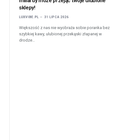
miliardy może przejąć twoje ulubione
sklepy!
LUXVIBE.PL
31 LIPCA 2026
Większość z nas nie wyobraża sobie poranka bez
szybkiej kawy, ulubionej przekąski złapanej w
drodze…