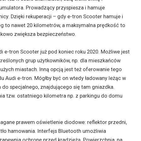
umulatora. Prowadzący przyspiesza i hamuje
cy. Dzięki rekuperacji – gdy e-tron Scooter hamuje i
ęg to nawet 20 kilometrów, a maksymalna prędkość to
tkowo zwiększa bezpieczeństwo.
i e-tron Scooter już pod koniec roku 2020. Możliwe jest
kreślonych grup użytkowników, np. dla mieszkańców
żych miastach. Inną opcją jest też oferowanie tego
u Audi e-tron. Mógłby być on wtedy ładowany leżąc w
do specjalnego, znajdującego się tam gniazdka.
a tzw. ostatniego kilometra np. z parkingu do domu
agane prawem oświetlenie diodowe: reflektor przedni,
iatło hamowania. Interfejs Bluetooth umożliwia
 zapewnia ochronę przed kradzieżą. Powierzchnia, na