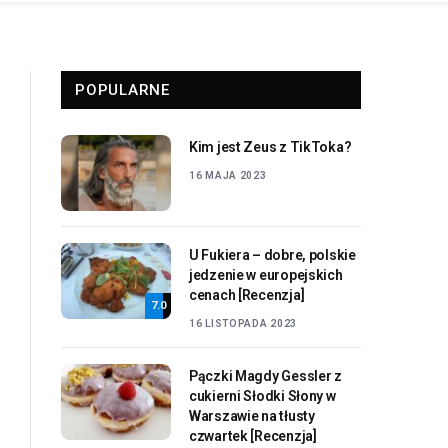
POPULARNE
Kim jest Zeus z TikToka?
16 MAJA 2023
U Fukiera – dobre, polskie
jedzenie w europejskich
cenach [Recenzja]
7.0
16 LISTOPADA 2023
Pączki Magdy Gessler z
cukierni Słodki Słony w
Warszawie na tłusty
czwartek [Recenzja]