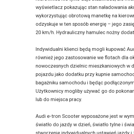
wyświetlacz pokazując stan naładowania ak
wykorzystując obrotową manetkę na kierowni
odzyskuje w ten sposób energię – jego zasi
20 km/h. Hydrauliczny hamulec nożny doda
Indywidualni klienci będą mogli kupować Aud
również jego zastosowanie we flotach dla o
nowoczesnych dzielnic mieszkaniowych w du
pojazdu jako dodatku przy kupnie samochod
bagażniku samochodu i będąc podłączonym 
Użytkownicy mogliby używać go do pokonani
lub do miejsca pracy.
Audi e-tron Scooter wyposażone jest w wym
światło do jazdy w dzień, światło tylne i św
stworzenie indywidualnych ustawień jazdy i