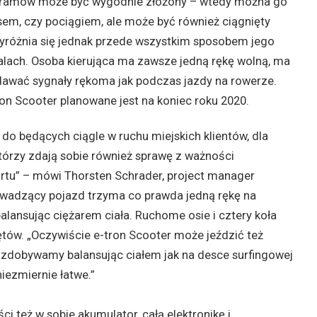
ogramów może być wygodnie złożony – wtedy można go
m, czy pociągiem, ale może być również ciągnięty
yróżnia się jednak przede wszystkim sposobem jego
alach. Osoba kierująca ma zawsze jedną rękę wolną, ma
dawać sygnały rękoma jak podczas jazdy na rowerze.
on Scooter planowane jest na koniec roku 2020.
 do będących ciągle w ruchu miejskich klientów, dla
 którzy zdają sobie również sprawę z ważności
tu” – mówi Thorsten Schrader, project manager
owadzący pojazd trzyma co prawda jedną rękę na
 balansując ciężarem ciała. Ruchome osie i cztery koła
ętów. „Oczywiście e-tron Scooter może jeździć też
y zdobywamy balansując ciałem jak na desce surfingowej
iezmiernie łatwe.”
ści też w sobie akumulator, całą elektronikę i