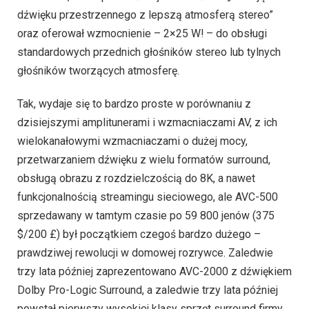
dźwięku przestrzennego z lepszą atmosferą stereo”
oraz oferował wzmocnienie – 2×25 W! – do obsługi
standardowych przednich głośników stereo lub tylnych
głośników tworzących atmosferę.
Tak, wydaje się to bardzo proste w porównaniu z
dzisiejszymi amplitunerami i wzmacniaczami AV, z ich
wielokanałowymi wzmacniaczami o dużej mocy,
przetwarzaniem dźwięku z wielu formatów surround,
obsługą obrazu z rozdzielczością do 8K, a nawet
funkcjonalnością streamingu sieciowego, ale AVC-500
sprzedawany w tamtym czasie po 59 800 jenów (375
$/200 £) był początkiem czegoś bardzo dużego –
prawdziwej rewolucji w domowej rozrywce. Zaledwie
trzy lata później zaprezentowano AVC-2000 z dźwiękiem
Dolby Pro-Logic Surround, a zaledwie trzy lata później
powstał pierwszy wysokiej klasy sprzęt surround firmy