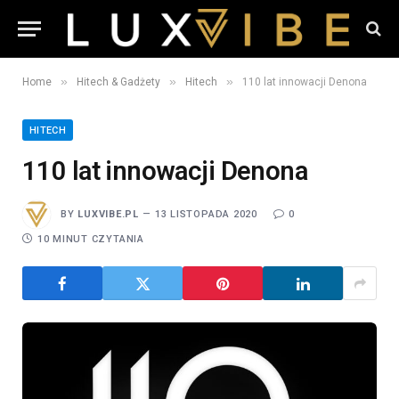
»
»
»
Home
Hitech & Gadżety
Hitech
110 lat innowacji Denona
HITECH
110 lat innowacji Denona
BY
LUXVIBE.PL
13 LISTOPADA 2020
0
10 MINUT CZYTANIA