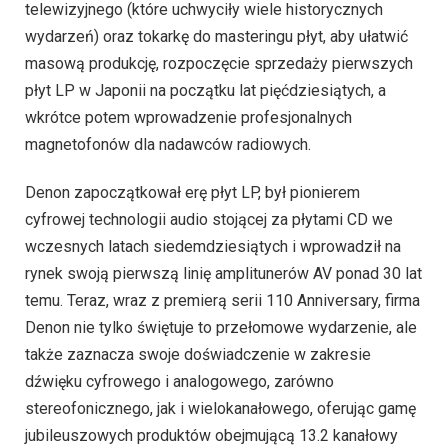
telewizyjnego (które uchwyciły wiele historycznych
wydarzeń) oraz tokarkę do masteringu płyt, aby ułatwić
masową produkcję, rozpoczęcie sprzedaży pierwszych
płyt LP w Japonii na początku lat pięćdziesiątych, a
wkrótce potem wprowadzenie profesjonalnych
magnetofonów dla nadawców radiowych.
Denon zapoczątkował erę płyt LP, był pionierem
cyfrowej technologii audio stojącej za płytami CD we
wczesnych latach siedemdziesiątych i wprowadził na
rynek swoją pierwszą linię amplitunerów AV ponad 30 lat
temu. Teraz, wraz z premierą serii 110 Anniversary, firma
Denon nie tylko świętuje to przełomowe wydarzenie, ale
także zaznacza swoje doświadczenie w zakresie
dźwięku cyfrowego i analogowego, zarówno
stereofonicznego, jak i wielokanałowego, oferując gamę
jubileuszowych produktów obejmującą 13.2 kanałowy