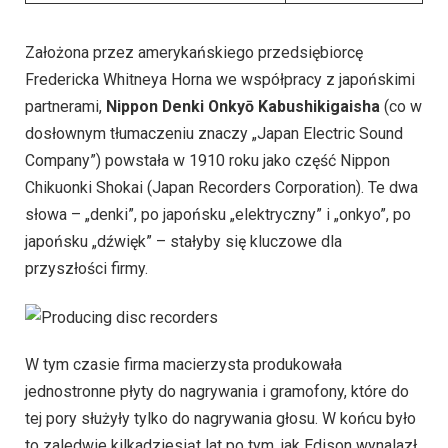
Założona przez amerykańskiego przedsiębiorcę
Fredericka Whitneya Horna we współpracy z japońskimi
partnerami,
Nippon Denki Onkyō Kabushikigaisha
(co w
dosłownym tłumaczeniu znaczy „Japan Electric Sound
Company”) powstała w 1910 roku jako część Nippon
Chikuonki Shokai (Japan Recorders Corporation). Te dwa
słowa – „denki”, po japońsku „elektryczny” i „onkyo”, po
japońsku „dźwięk” – stałyby się kluczowe dla
przyszłości firmy.
W tym czasie firma macierzysta produkowała
jednostronne płyty do nagrywania i gramofony, które do
tej pory służyły tylko do nagrywania głosu. W końcu było
to zaledwie kilkadziesiąt lat po tym, jak Edison wynalazł