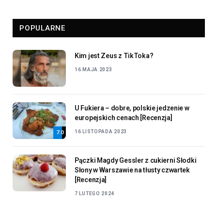
POPULARNE
Kim jest Zeus z TikToka?
16 MAJA 2023
U Fukiera – dobre, polskie jedzenie w
europejskich cenach [Recenzja]
16 LISTOPADA 2023
7.0
Pączki Magdy Gessler z cukierni Słodki
Słony w Warszawie na tłusty czwartek
[Recenzja]
7 LUTEGO 2024