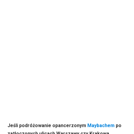
Jeśli podróżowanie opancerzonym
Maybachem
po
zatłoczonych ulicach Warszawy czy Krakowa