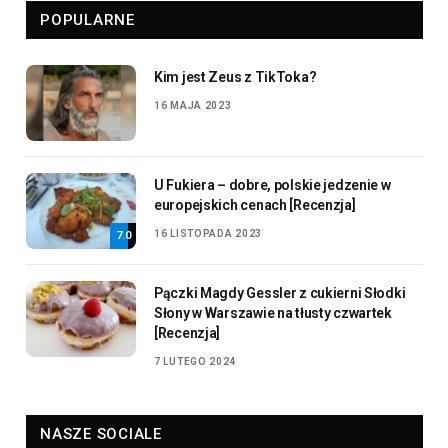
POPULARNE
Kim jest Zeus z TikToka?
16 MAJA 2023
U Fukiera – dobre, polskie jedzenie w
europejskich cenach [Recenzja]
16 LISTOPADA 2023
7.0
Pączki Magdy Gessler z cukierni Słodki
Słony w Warszawie na tłusty czwartek
[Recenzja]
7 LUTEGO 2024
NASZE SOCIALE