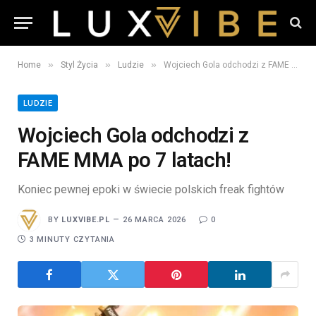
»
»
»
Home
Styl Życia
Ludzie
Wojciech Gola odchodzi z FAME MMA po 7 latach!
LUDZIE
Wojciech Gola odchodzi z
FAME MMA po 7 latach!
Koniec pewnej epoki w świecie polskich freak fightów
BY
LUXVIBE.PL
26 MARCA 2026
0
3 MINUTY CZYTANIA