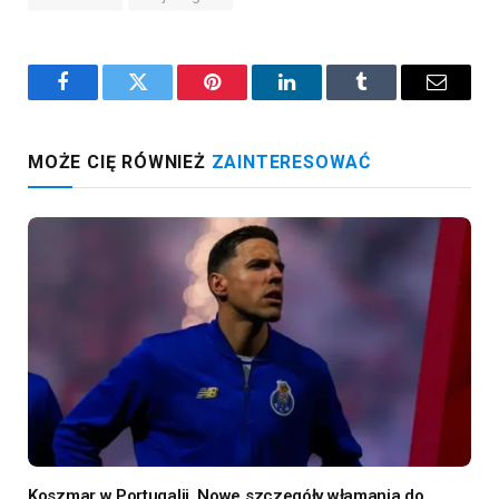
Facebook
Twitter
Pinterest
LinkedIn
Tumblr
Email
MOŻE CIĘ RÓWNIEŻ
ZAINTERESOWAĆ
Koszmar w Portugalii. Nowe szczegóły włamania do