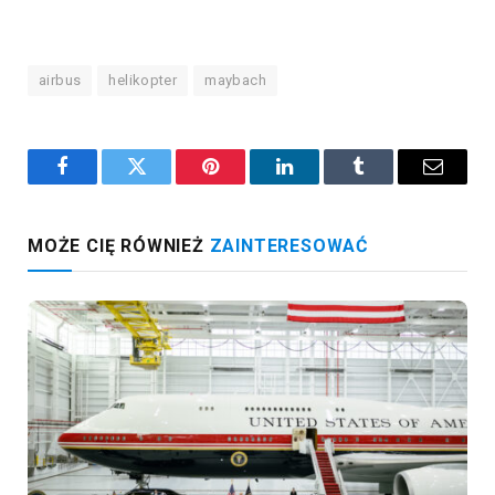
airbus
helikopter
maybach
Facebook
Twitter
Pinterest
LinkedIn
Tumblr
Email
MOŻE CIĘ RÓWNIEŻ
ZAINTERESOWAĆ