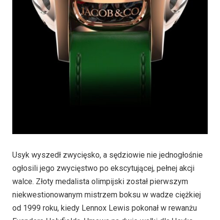
Usyk wyszedł zwycięsko, a sędziowie nie jednogłośnie
ogłosili jego zwycięstwo po ekscytującej, pełnej akcji
walce. Złoty medalista olimpijski został pierwszym
niekwestionowanym mistrzem boksu w wadze ciężkiej
od 1999 roku, kiedy Lennox Lewis pokonał w rewanżu