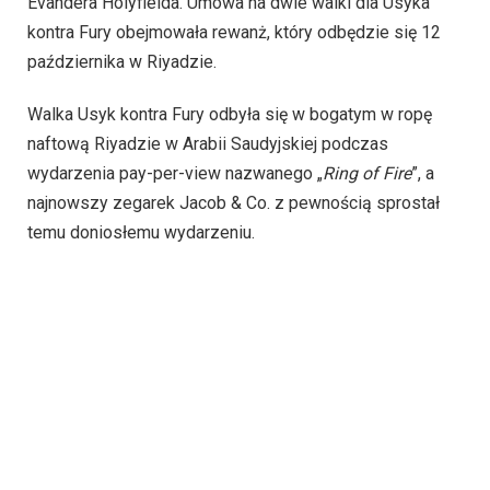
Evandera Holyfielda. Umowa na dwie walki dla Usyka
kontra Fury obejmowała rewanż, który odbędzie się 12
października w Riyadzie.
Walka Usyk kontra Fury odbyła się w bogatym w ropę
naftową Riyadzie w Arabii Saudyjskiej podczas
wydarzenia pay-per-view nazwanego „
Ring of Fire
”, a
najnowszy zegarek Jacob & Co. z pewnością sprostał
temu doniosłemu wydarzeniu.