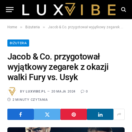
»
»
Home
Biżuteria
Jacob & Co. przygotował wyjątkowy zegarek z okazji walki Fury vs. Usyk
BIŻUTERIA
Jacob & Co. przygotował
wyjątkowy zegarek z okazji
walki Fury vs. Usyk
BY
LUXVIBE.PL
20 MAJA 2024
0
2 MINUTY CZYTANIA