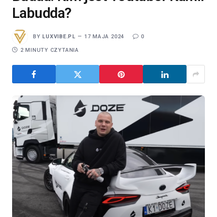
Labudda?
BY
LUXVIBE.PL
17 MAJA 2024
0
2 MINUTY CZYTANIA