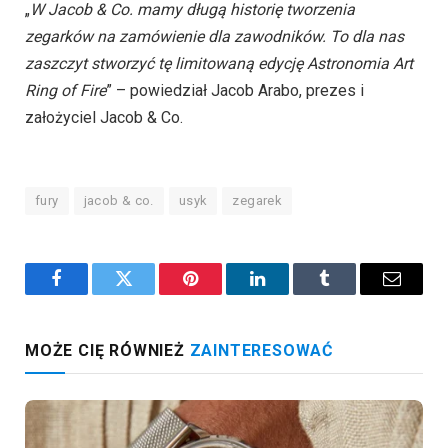
„
W Jacob & Co. mamy długą historię tworzenia
zegarków na zamówienie dla zawodników. To dla nas
zaszczyt stworzyć tę limitowaną edycję Astronomia Art
Ring of Fire
” – powiedział Jacob Arabo, prezes i
założyciel Jacob & Co.
fury
jacob & co.
usyk
zegarek
Facebook
Twitter
Pinterest
LinkedIn
Tumblr
Email
MOŻE CIĘ RÓWNIEŻ
ZAINTERESOWAĆ