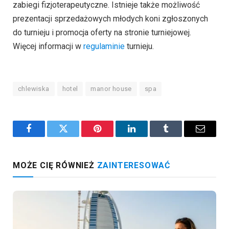
zabiegi fizjoterapeutyczne. Istnieje także możliwość
prezentacji sprzedażowych młodych koni zgłoszonych
do turnieju i promocja oferty na stronie turniejowej.
Więcej informacji w
regulaminie
turnieju.
chlewiska
hotel
manor house
spa
Facebook
Twitter
Pinterest
LinkedIn
Tumblr
Email
MOŻE CIĘ RÓWNIEŻ
ZAINTERESOWAĆ