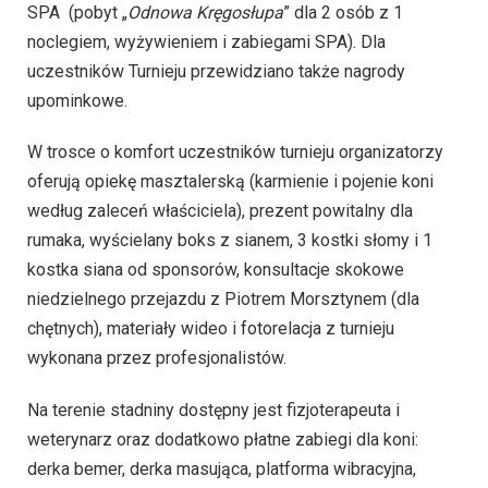
SPA (pobyt „
Odnowa Kręgosłupa
” dla 2 osób z 1
noclegiem, wyżywieniem i zabiegami SPA). Dla
uczestników Turnieju przewidziano także nagrody
upominkowe.
W trosce o komfort uczestników turnieju organizatorzy
oferują opiekę masztalerską (karmienie i pojenie koni
według zaleceń właściciela), prezent powitalny dla
rumaka, wyścielany boks z sianem, 3 kostki słomy i 1
kostka siana od sponsorów, konsultacje skokowe
niedzielnego przejazdu z Piotrem Morsztynem (dla
chętnych), materiały wideo i fotorelacja z turnieju
wykonana przez profesjonalistów.
Na terenie stadniny dostępny jest fizjoterapeuta i
weterynarz oraz dodatkowo płatne zabiegi dla koni:
derka bemer, derka masująca, platforma wibracyjna,