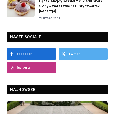
Pączki Magdy Gessler z cukierni Słodki
Słony w Warszawie na tłusty czwartek
[Recenzja]
7 LUTEGO 2024
NASZE SOCIALE
Facebook
Twitter
Instagram
NAJNOWSZE