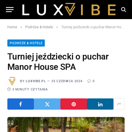
»
»
Home
Podróże & Hotele
Turniej jeździecki o puchar Manor House SPA
PODRÓŻE & HOTELE
Turniej jeździecki o puchar
Manor House SPA
BY
LUXVIBE.PL
25 CZERWCA 2024
0
3 MINUTY CZYTANIA