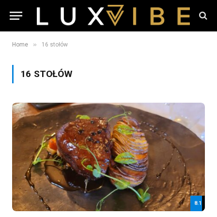
»
Home
16 stołów
16 STOŁÓW
8.1