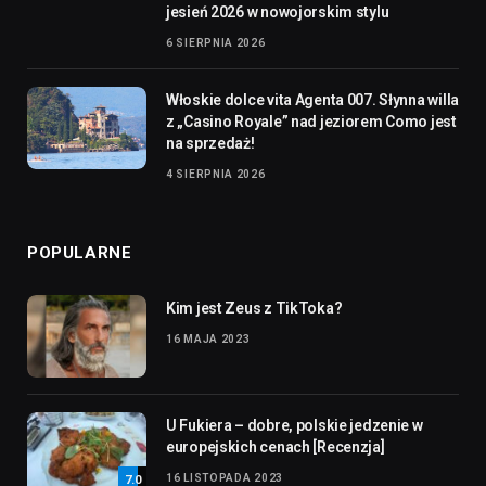
jesień 2026 w nowojorskim stylu
6 SIERPNIA 2026
Włoskie dolce vita Agenta 007. Słynna willa
z „Casino Royale” nad jeziorem Como jest
na sprzedaż!
4 SIERPNIA 2026
POPULARNE
Kim jest Zeus z TikToka?
16 MAJA 2023
U Fukiera – dobre, polskie jedzenie w
europejskich cenach [Recenzja]
16 LISTOPADA 2023
7.0