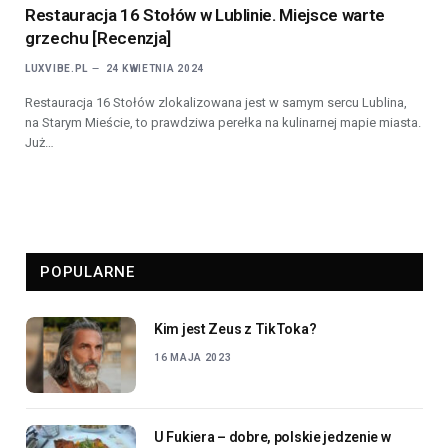
Restauracja 16 Stołów w Lublinie. Miejsce warte
grzechu [Recenzja]
LUXVIBE.PL
24 KWIETNIA 2024
Restauracja 16 Stołów zlokalizowana jest w samym sercu Lublina,
na Starym Mieście, to prawdziwa perełka na kulinarnej mapie miasta.
Już…
POPULARNE
Kim jest Zeus z TikToka?
16 MAJA 2023
U Fukiera – dobre, polskie jedzenie w