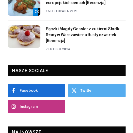
europejskich cenach [Recenzja]
16 LISTOPADA 2023
7.0
Pączki Magdy Gessler z cukierni Słodki
Słony w Warszawie na tłusty czwartek
[Recenzja]
7 LUTEGO 2024
NASZE SOCIALE
Facebook
Twitter
Instagram
NAJNOWSZE