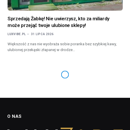
Sprzedają Żabkę! Nie uwierzysz, kto za miliardy
może przejąć twoje ulubione sklepy!
LUXVIBE.PL
31 LIPCA 2026
Większość z nas nie wyobraża sobie poranka bez szybkiej kawy,
ulubionej przekąski złapanej w drodze…
O NAS