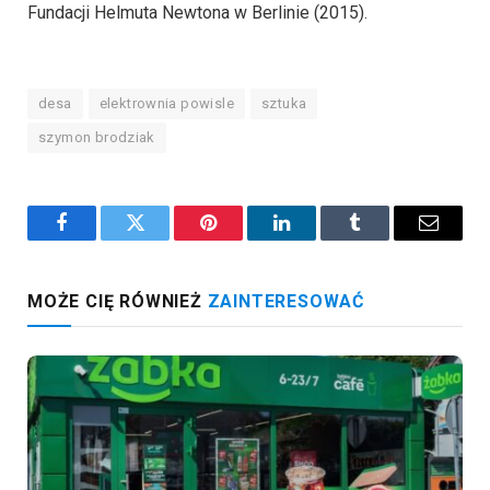
Fundacji Helmuta Newtona w Berlinie (2015).
desa
elektrownia powisle
sztuka
szymon brodziak
Facebook
Twitter
Pinterest
LinkedIn
Tumblr
Email
MOŻE CIĘ RÓWNIEŻ
ZAINTERESOWAĆ