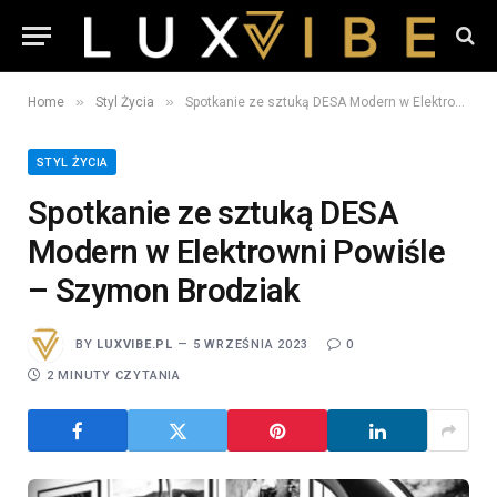
»
»
Home
Styl Życia
Spotkanie ze sztuką DESA Modern w Elektrowni Powiśle – Szymon Brodziak
STYL ŻYCIA
Spotkanie ze sztuką DESA
Modern w Elektrowni Powiśle
– Szymon Brodziak
BY
LUXVIBE.PL
5 WRZEŚNIA 2023
0
2 MINUTY CZYTANIA