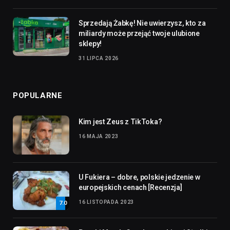
Sprzedają Żabkę! Nie uwierzysz, kto za
miliardy może przejąć twoje ulubione
sklepy!
31 LIPCA 2026
POPULARNE
Kim jest Zeus z TikToka?
16 MAJA 2023
U Fukiera – dobre, polskie jedzenie w
europejskich cenach [Recenzja]
16 LISTOPADA 2023
7.0