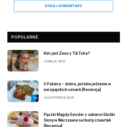
DODAJ KOMENTARZ
POPULARNE
Kim jest Zeus z TikToka?
16 MAJA 2023
U Fukiera – dobre, polskie jedzenie w
europejskich cenach [Recenzja]
16 LISTOPADA 2023
7.0
Pączki Magdy Gessler z cukierni Słodki
Słony w Warszawie na tłusty czwartek
[Recenzja]