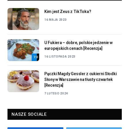
Kim jest Zeus z TikToka?
16 MAJA 2023
U Fukiera – dobre, polskie jedzenie w
europejskich cenach [Recenzja]
16 LISTOPADA 2023
7.0
Pączki Magdy Gessler z cukierni Słodki
Słony w Warszawie na tłusty czwartek
[Recenzja]
7 LUTEGO 2024
NASZE SOCIALE