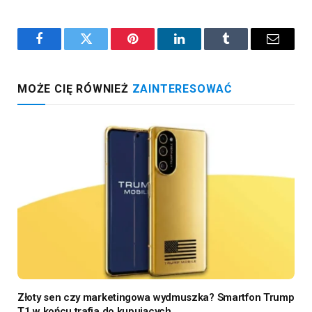
Facebook
Twitter
Pinterest
LinkedIn
Tumblr
Email
MOŻE CIĘ RÓWNIEŻ
ZAINTERESOWAĆ
Złoty sen czy marketingowa wydmuszka? Smartfon Trump
T1 w końcu trafia do kupujących