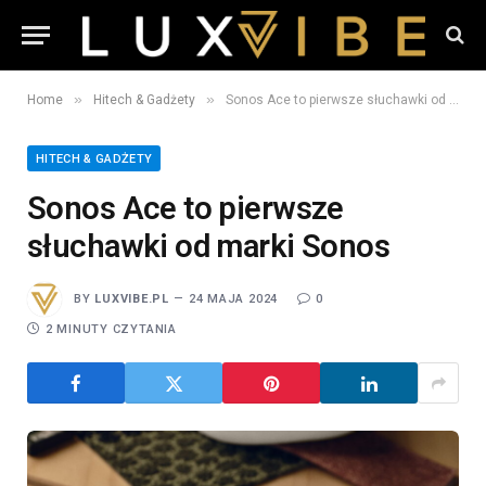
»
»
Home
Hitech & Gadżety
Sonos Ace to pierwsze słuchawki od marki Sonos
HITECH & GADŻETY
Sonos Ace to pierwsze
słuchawki od marki Sonos
BY
LUXVIBE.PL
24 MAJA 2024
0
2 MINUTY CZYTANIA