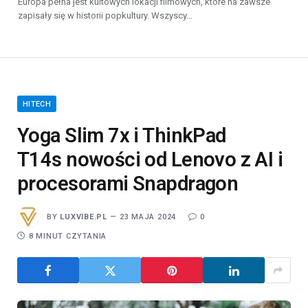
Europa pełna jest kultowych lokacji filmowych, które na zawsze
zapisały się w historii popkultury. Wszyscy…
HITECH
Yoga Slim 7x i ThinkPad
T14s nowości od Lenovo z AI i
procesorami Snapdragon
BY
LUXVIBE.PL
23 MAJA 2024
0
8 MINUT CZYTANIA