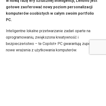
w nową fazę ery sztucznej inteligencji, Lenovo jest
gotowe zaoferować nowy poziom personalizacji
komputerów osobistych w całym swoim portfolio
PC.
Inteligentne lokalne przetwarzanie zadań oparte na
oprogramowaniu, zwiększona kreatywność i
bezpieczeństwo – te Copilot+ PC gwarantują zupełnie
nowe wrażenia z użytkowania komputerów.
Lenovo rozszerza swoje już kompleksowe portfolio
urządzeń, oprogramowania i zoptymalizowanych usług
gotowych na sztuczną inteligencję o dwa nowe laptopy
dla konsumentów i użytkowników biznesowych –
Lenovo Yoga Slim 7x i Lenovo ThinkPad T14s 6.
generacji.
Napędzane nowym procesorem Snapdragon X Elite firmy