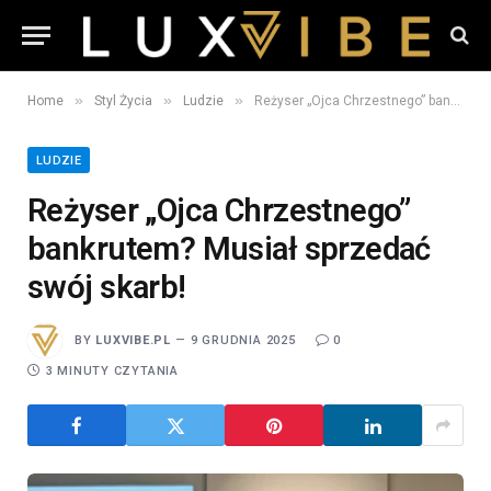
»
»
»
Home
Styl Życia
Ludzie
Reżyser „Ojca Chrzestnego” bankrutem? Musiał sprzedać swój skarb!
LUDZIE
Reżyser „Ojca Chrzestnego”
bankrutem? Musiał sprzedać
swój skarb!
BY
LUXVIBE.PL
9 GRUDNIA 2025
0
3 MINUTY CZYTANIA