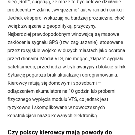
sieć „Rolf”, sugerują, że może to być celowe działanie
producenta – zdalne „wyłączenie” aut w ramach sankcji.
Jednak eksperci wskazują na bardziej prozaiczne, choć
wciąż związane z geopolityką, przyczyny.
Najbardziej prawdopodobnym winowajcą są masowe
zakłócenia sygnału GPS (tzw. zagłuszanie), stosowane
przez rosyjskie wojsko w dużych miastach jako ochrona
przed dronami. Moduł VTS, nie mogąc „złapać” sygnału
satelitarnego, przechodzi w tryb awaryjny i blokuje silnik.
Sytuację pogarsza brak aktualizacji oprogramowania.
Kierowcy ratują się domowymi sposobami –
odłączaniem akumulatora na 10 godzin lub próbami
fizycznego wypięcia modułu VTS, co jednak jest
ryzykowne i skomplikowane w nowoczesnych
konstrukcjach naszpikowanych elektroniką.
Czy polscy kierowcy mają powody do