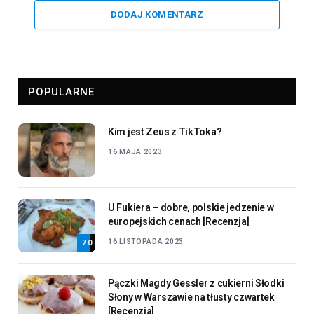
DODAJ KOMENTARZ
POPULARNE
Kim jest Zeus z TikToka?
16 MAJA 2023
U Fukiera – dobre, polskie jedzenie w
europejskich cenach [Recenzja]
16 LISTOPADA 2023
7.0
Pączki Magdy Gessler z cukierni Słodki
Słony w Warszawie na tłusty czwartek
[Recenzja]