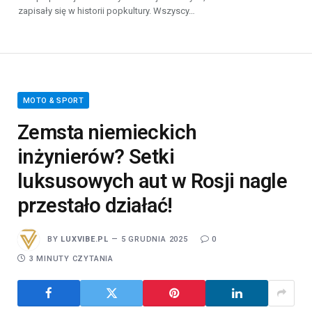
zapisały się w historii popkultury. Wszyscy…
MOTO & SPORT
Zemsta niemieckich
inżynierów? Setki
luksusowych aut w Rosji nagle
przestało działać!
BY
LUXVIBE.PL
5 GRUDNIA 2025
0
3 MINUTY CZYTANIA