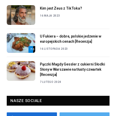
Kim jest Zeus z TikToka?
16 MAJA 2023
U Fukiera – dobre, polskie jedzenie w
europejskich cenach [Recenzja]
16 LISTOPADA 2023
7.0
Pączki Magdy Gessler z cukierni Słodki
Słony w Warszawie na tłusty czwartek
[Recenzja]
7 LUTEGO 2024
NASZE SOCIALE