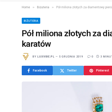
»
»
Home
Biżuteria
Pół miliona złotych za diamentowy pierś
BIŻUTERIA
Pół miliona złotych za d
karatów
BY
LUXVIBE.PL
5 GRUDNIA 2019
0
3 MINU
Facebook
Twitter
Pinterest