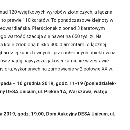
onad 120 wyjątkowych wyrobów złotniczych, a łączna
 to prawie 110 karatów. To ponadczasowe klejnoty w
a i edwardiańska. Pierścionek z ponad 3 karatowym
go wartość szacuje się nawet na 650 tys. zł. Na
 kolię zdobioną blisko 300 diamentami o łącznej
ajbardziej kunsztownych i pracochłonnych obiektów na
gdów znajdą najwyższej jakości kamienie w zestawie
wisiora, wykonanych na zamówienie w 2 połowie XX w.
opada – 10 grudnia 2019, godz. 11-19 (poniedziałek-
jny DESA Unicum, ul. Piękna 1A, Warszawa, wstęp
ia 2019, godz. 19.00, Dom Aukcyjny DESA Unicum, ul.