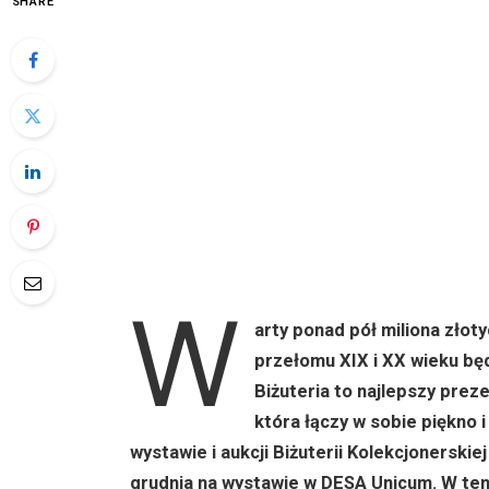
SHARE
W
arty ponad pół miliona zło
przełomu XIX i XX wieku będ
Biżuteria to najlepszy prez
która łączy w sobie piękno 
wystawie i aukcji Biżuterii Kolekcjonerski
grudnia na wystawie w DESA Unicum. W ten