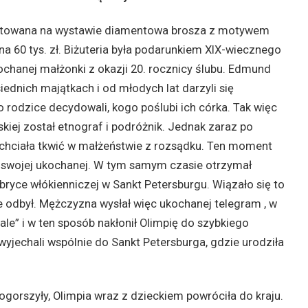
ntowana na wystawie diamentowa brosza z motywem
na 60 tys. zł. Biżuteria była podarunkiem XIX-wiecznego
chanej małżonki z okazji 20. rocznicy ślubu. Edmund
iednich majątkach i od młodych lat darzyli się
to rodzice decydowali, kogo poślubi ich córka. Tak więc
ej został etnograf i podróżnik. Jednak zaraz po
e chciała tkwić w małżeństwie z rozsądku. Ten moment
 swojej ukochanej. W tym samym czasie otrzymał
bryce włókienniczej w Sankt Petersburgu. Wiązało się to
ie odbył. Mężczyzna wysłał więc ukochanej telegram , w
ale” i w ten sposób nakłonił Olimpię do szybkiego
 wyjechali wspólnie do Sankt Petersburga, gdzie urodziła
 pogorszyły, Olimpia wraz z dzieckiem powróciła do kraju.