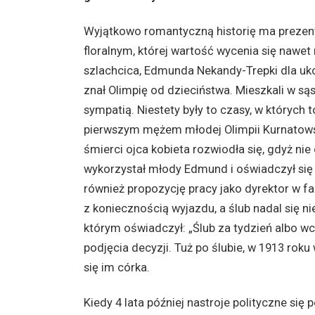
Wyjątkowo romantyczną historię ma preze
floralnym, której wartość wycenia się nawet 
szlachcica, Edmunda Nekandy-Trepki dla uko
znał Olimpię od dzieciństwa. Mieszkali w sąs
sympatią. Niestety były to czasy, w których 
pierwszym mężem młodej Olimpii Kurnatowski
śmierci ojca kobieta rozwiodła się, gdyż ni
wykorzystał młody Edmund i oświadczył się
również propozycję pracy jako dyrektor w fa
z koniecznością wyjazdu, a ślub nadal się n
którym oświadczył: „Ślub za tydzień albo wc
podjęcia decyzji. Tuż po ślubie, w 1913 roku
się im córka.
Kiedy 4 lata później nastroje polityczne się