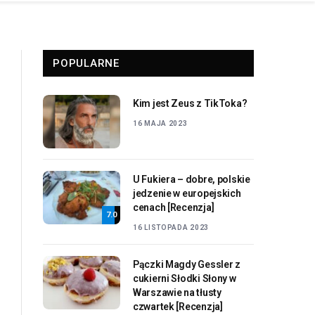
POPULARNE
Kim jest Zeus z TikToka?
16 MAJA 2023
U Fukiera – dobre, polskie
jedzenie w europejskich
cenach [Recenzja]
7.0
16 LISTOPADA 2023
Pączki Magdy Gessler z
cukierni Słodki Słony w
Warszawie na tłusty
czwartek [Recenzja]