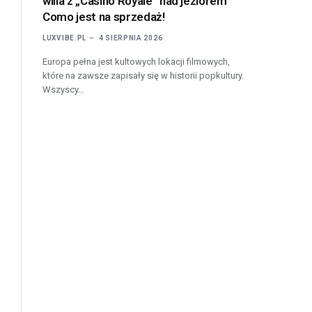
willa z „Casino Royale” nad jeziorem
Como jest na sprzedaż!
LUXVIBE.PL
4 SIERPNIA 2026
Europa pełna jest kultowych lokacji filmowych,
które na zawsze zapisały się w historii popkultury.
Wszyscy…