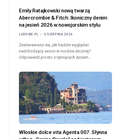
Emily Ratajkowski nową twarzą
Abercrombie & Fitch: Ikoniczny denim
na jesień 2026 w nowojorskim stylu
LUXVIBE.PL
6 SIERPNIA 2026
Zastanawiasz się, jak będzie wyglądać
nadchodzący sezon w modzie ulicznej?
Odpowiedź prosto z tętniących życiem…
Włoskie dolce vita Agenta 007. Słynna