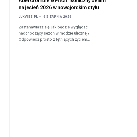
Abercrombie & Fitch: Ikoniczny denim
na jesień 2026 w nowojorskim stylu
l
LUXVIBE.PL
6 SIERPNIA 2026
Zastanawiasz się, jak będzie wyglądać
nadchodzący sezon w modzie ulicznej?
Odpowiedź prosto z tętniących życiem…