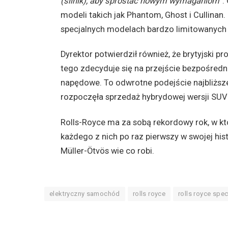
(silnik), aby sprostać nowym wymaganiom
”.
modeli takich jak Phantom, Ghost i Cullinan.
specjalnych modelach bardzo limitowanych se
Dyrektor potwierdził również, że brytyjski 
tego zdecyduje się na przejście bezpośredni
napędowe. To odwrotne podejście najbliższe
rozpoczęła sprzedaż hybrydowej wersji SUV
Rolls-Royce ma za sobą rekordowy rok, w k
każdego z nich po raz pierwszy w swojej hist
Müller-Ötvös wie co robi.
elektryczny samochód
rolls royce
rolls royce spec