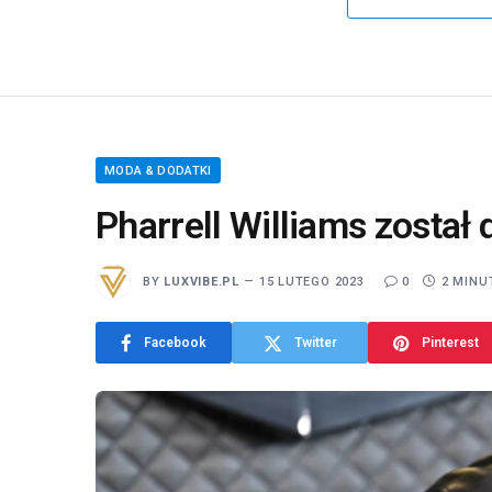
MODA & DODATKI
Pharrell Williams został
BY
LUXVIBE.PL
15 LUTEGO 2023
0
2 MINU
Facebook
Twitter
Pinterest