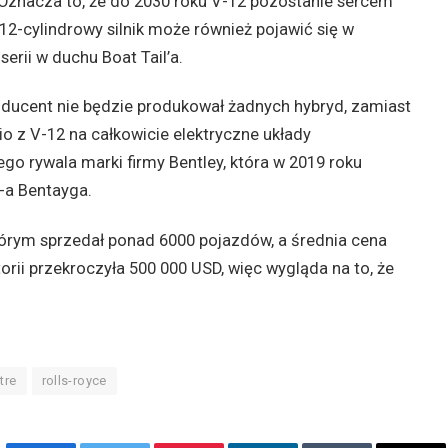
 Oznacza to, że do 2030 roku V-12 pozostanie sercem
 12-cylindrowy silnik może również pojawić się w
rii w duchu Boat Tail’a.
producent nie będzie produkował żadnych hybryd, zamiast
o z V-12 na całkowicie elektryczne układy
go rywala marki firmy Bentley, która w 2019 roku
-a Bentayga.
tórym sprzedał ponad 6000 pojazdów, a średnia cena
orii przekroczyła 500 000 USD, więc wygląda na to, że
tre
rolls-royce