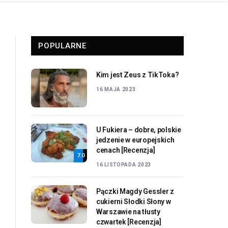
POPULARNE
Kim jest Zeus z TikToka?
16 MAJA 2023
U Fukiera – dobre, polskie
jedzenie w europejskich
cenach [Recenzja]
7.0
16 LISTOPADA 2023
Pączki Magdy Gessler z
cukierni Słodki Słony w
Warszawie na tłusty
czwartek [Recenzja]