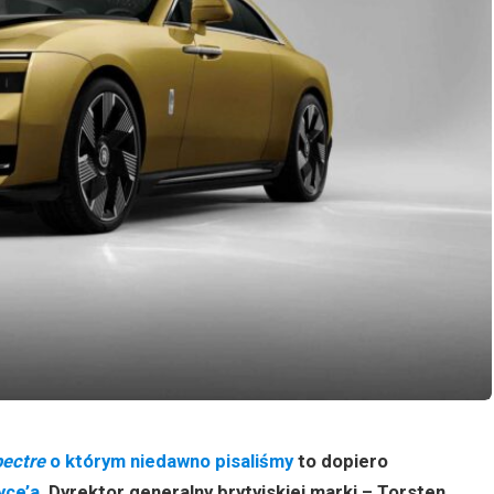
ectre
o którym niedawno pisaliśmy
to dopiero
yce’a
. Dyrektor generalny brytyjskiej marki – Torsten