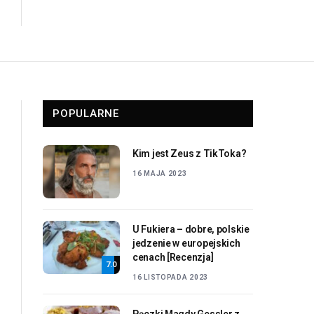
POPULARNE
Kim jest Zeus z TikToka?
16 MAJA 2023
U Fukiera – dobre, polskie
jedzenie w europejskich
cenach [Recenzja]
7.0
16 LISTOPADA 2023