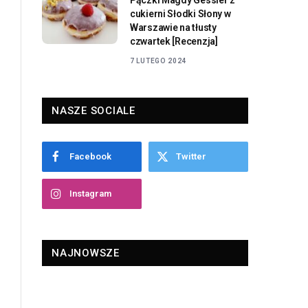
Pączki Magdy Gessler z
cukierni Słodki Słony w
Warszawie na tłusty
czwartek [Recenzja]
7 LUTEGO 2024
NASZE SOCIALE
Facebook
Twitter
Instagram
NAJNOWSZE