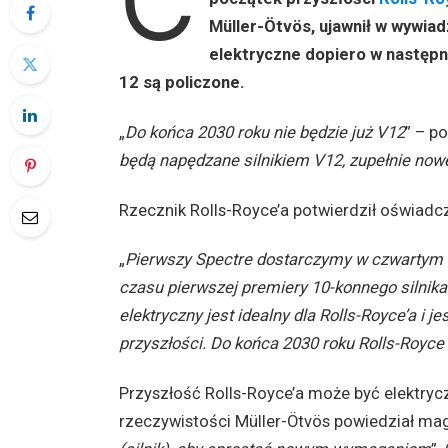
C
Müller-Ötvös, ujawnił w wywiad
elektryczne dopiero w następne
12 są policzone.
„
Do końca 2030 roku nie będzie już V12
” – po
będą napędzane silnikiem V12, zupełnie now
Rzecznik Rolls-Royce’a potwierdził oświadc
„
Pierwszy Spectre dostarczymy w czwartym k
czasu pierwszej premiery 10-konnego silnika t
elektryczny jest idealny dla Rolls-Royce’a i 
przyszłości. Do końca 2030 roku Rolls-Royce
Przyszłość Rolls-Royce’a może być elektrycz
rzeczywistości Müller-Ötvös powiedział m