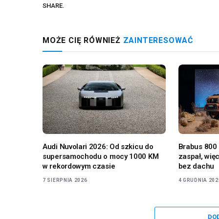
SHARE.
MOŻE CIĘ RÓWNIEŻ
ZAINTERESOWAĆ
Audi Nuvolari 2026: Od szkicu do
Brabus 800
supersamochodu o mocy 1000 KM
zaspał, wię
w rekordowym czasie
bez dachu
7 SIERPNIA 2026
4 GRUDNIA 202
DO