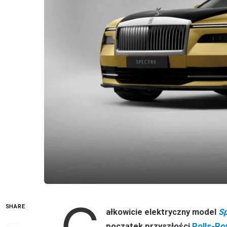
SHARE
ałkowicie elektryczny model
Sp
początek przyszłości
Rolls-Ro