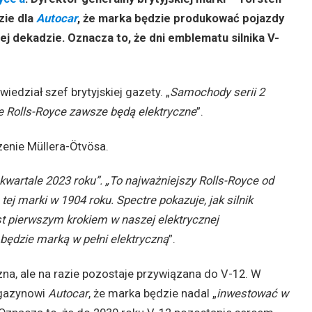
zie dla
Autocar
, że marka będzie produkować pojazdy
j dekadzie. Oznacza to, że dni emblematu silnika V-
wiedział szef brytyjskiej gazety. „
Samochody serii 2
e Rolls-Royce zawsze będą elektryczne
”.
zenie Müllera-Ötvösa.
wartale 2023 roku”. „To najważniejszy Rolls-Royce od
ej marki w 1904 roku. Spectre pokazuje, jak silnik
jest pierwszym krokiem w naszej elektrycznej
 będzie marką w pełni elektryczną
”.
na, ale na razie pozostaje przywiązana do V-12. W
agazynowi
Autocar
, że marka będzie nadal „
inwestować w