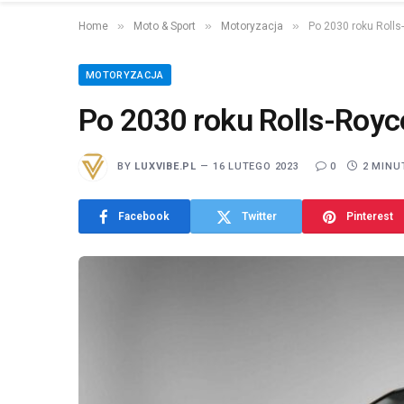
»
»
»
Home
Moto & Sport
Motoryzacja
Po 2030 roku Rolls
MOTORYZACJA
Po 2030 roku Rolls-Royce
BY
LUXVIBE.PL
16 LUTEGO 2023
0
2 MINU
Facebook
Twitter
Pinterest