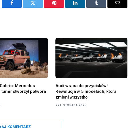
Facebook
Twitter
Pinterest
LinkedIn
Tumblr
Emai
 Cabrio: Mercedes
Audi wraca do przycisków!
c tuner stworzył potwora
Rewolucja w 5 modelach, która
zmieni wszystko
5
27 LISTOPADA 2025
DAJ KOMENTARZ