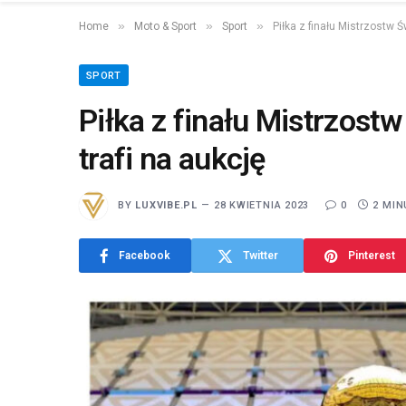
»
»
»
Home
Moto & Sport
Sport
Piłka z finału Mistrzostw Ś
SPORT
Piłka z finału Mistrzost
trafi na aukcję
BY
LUXVIBE.PL
28 KWIETNIA 2023
0
2 MIN
Facebook
Twitter
Pinterest