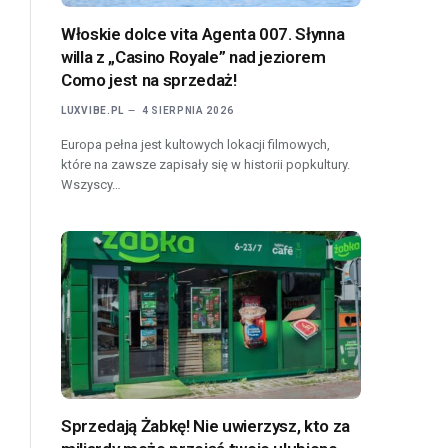
Włoskie dolce vita Agenta 007. Słynna
willa z „Casino Royale” nad jeziorem
Como jest na sprzedaż!
LUXVIBE.PL
4 SIERPNIA 2026
Europa pełna jest kultowych lokacji filmowych,
które na zawsze zapisały się w historii popkultury.
Wszyscy…
Sprzedają Żabkę! Nie uwierzysz, kto za