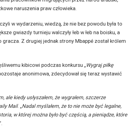
tkowe naruszenia praw człowieka.
iczyli w wydarzeniu, wiedzą, że nie bez powodu była to
ze gwiazdy turnieju walczyły łeb w łeb na boisku, a
o gracza. Z drugiej jednak strony Mbappé został królem
śliwemu kibicowi podczas konkursu „
Wygraj piłkę
pozostaje anonimowa, zdecydował się teraz wystawić
m, ale kiedy usłyszałem, że wygrałem, szczerze
ily Mail
. „
Nadal myślałem, że to nie może być legalne,
oria, w której można było być częścią, a pieniądze, które
”.