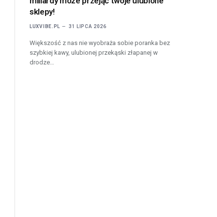
miliardy może przejąć twoje ulubione
sklepy!
LUXVIBE.PL
31 LIPCA 2026
Większość z nas nie wyobraża sobie poranka bez
szybkiej kawy, ulubionej przekąski złapanej w
drodze…