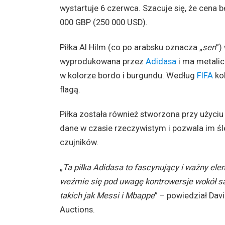
wystartuje 6 czerwca. Szacuje się, że cena
000 GBP (250 000 USD).
Piłka Al Hilm (co po arabsku oznacza „
sen
”)
wyprodukowana przez
Adidasa
i ma metali
w kolorze bordo i burgundu. Według
FIFA
kol
flagą.
Piłka została również stworzona przy użyciu 
dane w czasie rzeczywistym i pozwala im ś
czujników.
„
Ta piłka Adidasa to fascynujący i ważny eleme
weźmie się pod uwagę kontrowersje wokół same
takich jak Messi i Mbappe
” – powiedział Da
Auctions.