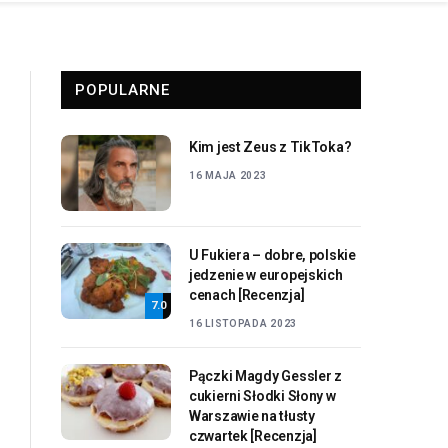
POPULARNE
Kim jest Zeus z TikToka?
16 MAJA 2023
U Fukiera – dobre, polskie
jedzenie w europejskich
cenach [Recenzja]
7.0
16 LISTOPADA 2023
Pączki Magdy Gessler z
cukierni Słodki Słony w
Warszawie na tłusty
czwartek [Recenzja]