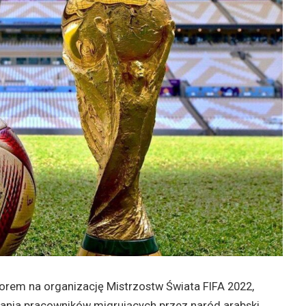
orem na organizację Mistrzostw Świata FIFA 2022,
nia pracowników migrujących przez naród arabski,