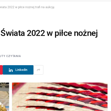
wiata 2022 w piłce nożnej trafi na aukcję
w Świata 2022 w piłce nożnej
UTY CZYTANIA
LinkedIn