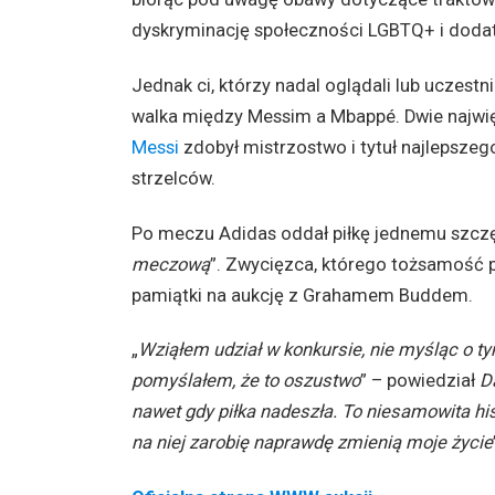
dyskryminację społeczności LGBTQ+ i doda
Jednak ci, którzy nadal oglądali lub uczestn
walka między Messim a Mbappé. Dwie najwięks
Messi
zdobył mistrzostwo i tytuł najlepszeg
strzelców.
Po meczu Adidas oddał piłkę jednemu szczę
meczową
”. Zwycięzca, którego tożsamość 
pamiątki na aukcję z Grahamem Buddem.
„
Wziąłem udział w konkursie, nie myśląc o ty
pomyślałem, że to oszustwo
” – powiedział
Da
nawet gdy piłka nadeszła. To niesamowita hist
na niej zarobię naprawdę zmienią moje życie