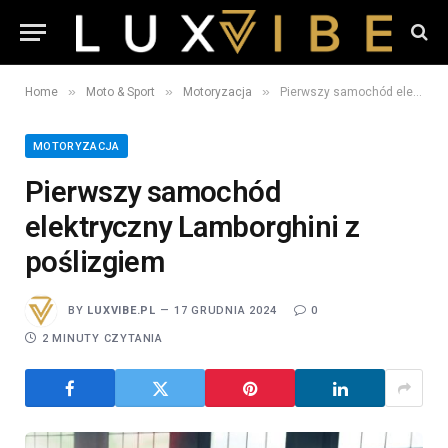
»
»
»
Home
Moto & Sport
Motoryzacja
Pierwszy samochód elektryczny Lamborghini z poślizgiem
MOTORYZACJA
Pierwszy samochód
elektryczny Lamborghini z
poślizgiem
BY
LUXVIBE.PL
17 GRUDNIA 2024
0
2 MINUTY CZYTANIA