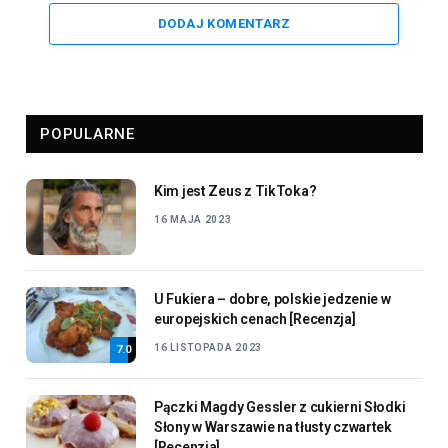
DODAJ KOMENTARZ
POPULARNE
Kim jest Zeus z TikToka?
16 MAJA 2023
U Fukiera – dobre, polskie jedzenie w
europejskich cenach [Recenzja]
16 LISTOPADA 2023
7.0
Pączki Magdy Gessler z cukierni Słodki
Słony w Warszawie na tłusty czwartek
[Recenzja]