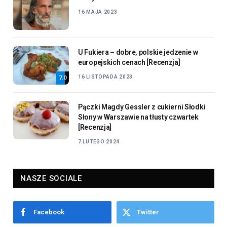
16 MAJA 2023
U Fukiera – dobre, polskie jedzenie w
europejskich cenach [Recenzja]
16 LISTOPADA 2023
7.0
Pączki Magdy Gessler z cukierni Słodki
Słony w Warszawie na tłusty czwartek
[Recenzja]
7 LUTEGO 2024
NASZE SOCIALE
Facebook
Twitter