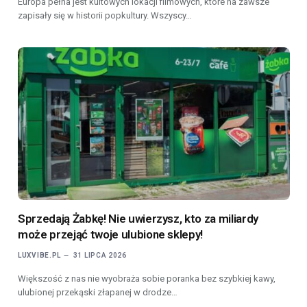
Europa pełna jest kultowych lokacji filmowych, które na zawsze
zapisały się w historii popkultury. Wszyscy…
Sprzedają Żabkę! Nie uwierzysz, kto za miliardy
może przejąć twoje ulubione sklepy!
LUXVIBE.PL
31 LIPCA 2026
Większość z nas nie wyobraża sobie poranka bez szybkiej kawy,
ulubionej przekąski złapanej w drodze…