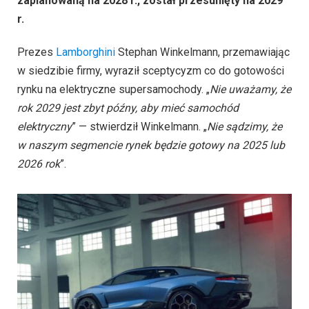
zaplanowaną na 2028 r., został przesunięty na 2029
r.
Prezes
Lamborghini
Stephan Winkelmann, przemawiając
w siedzibie firmy, wyraził sceptycyzm co do gotowości
rynku na elektryczne supersamochody. „
Nie uważamy, że
rok 2029 jest zbyt późny, aby mieć samochód
elektryczny
” — stwierdził Winkelmann. „
Nie sądzimy, że
w naszym segmencie rynek będzie gotowy na 2025 lub
2026 rok
”.