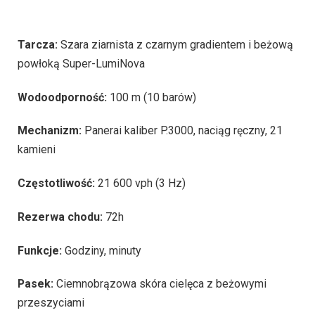
Tarcza:
Szara ziarnista z czarnym gradientem i beżową
powłoką Super-LumiNova
Wodoodporność:
100 m (10 barów)
Mechanizm:
Panerai kaliber P.3000, naciąg ręczny, 21
kamieni
Częstotliwość:
21 600 vph (3 Hz)
Rezerwa chodu:
72h
Funkcje:
Godziny, minuty
Pasek:
Ciemnobrązowa skóra cielęca z beżowymi
przeszyciami