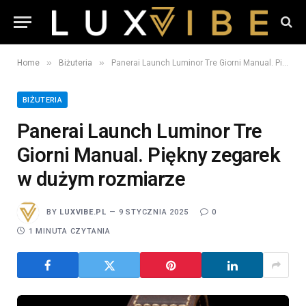
»
»
Home
Biżuteria
Panerai Launch Luminor Tre Giorni Manual. Piękny zegarek w dużym rozmiarze
BIŻUTERIA
Panerai Launch Luminor Tre
Giorni Manual. Piękny zegarek
w dużym rozmiarze
BY
LUXVIBE.PL
9 STYCZNIA 2025
0
1 MINUTA CZYTANIA