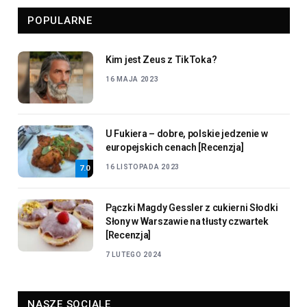
POPULARNE
Kim jest Zeus z TikToka?
16 MAJA 2023
U Fukiera – dobre, polskie jedzenie w
europejskich cenach [Recenzja]
16 LISTOPADA 2023
7.0
Pączki Magdy Gessler z cukierni Słodki
Słony w Warszawie na tłusty czwartek
[Recenzja]
7 LUTEGO 2024
NASZE SOCIALE