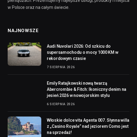
pieniądzach. Prezentujemy najlepsze usługi, produkty i miejsca
w Polsce oraz na całym świecie.
NAJNOWSZE
Audi Nuvolari 2026: Od szkicu do
supersamochodu o mocy 1000 KM w
rekordowym czasie
7 SIERPNIA 2026
Emily Ratajkowski nową twarzą
Abercrombie & Fitch: Ikoniczny denim na
jesień 2026 w nowojorskim stylu
6 SIERPNIA 2026
Włoskie dolce vita Agenta 007. Słynna willa
z „Casino Royale” nad jeziorem Como jest
na sprzedaż!