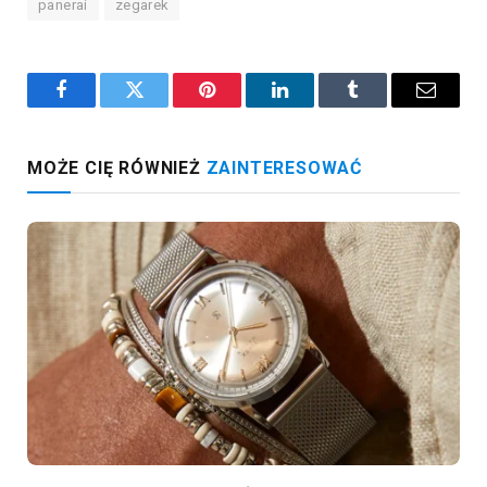
panerai
zegarek
Facebook
Twitter
Pinterest
LinkedIn
Tumblr
Email
MOŻE CIĘ RÓWNIEŻ
ZAINTERESOWAĆ