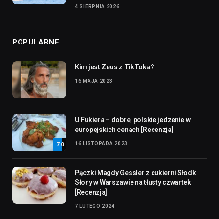
4 SIERPNIA 2026
POPULARNE
Kim jest Zeus z TikToka?
16 MAJA 2023
U Fukiera – dobre, polskie jedzenie w
europejskich cenach [Recenzja]
16 LISTOPADA 2023
7.0
Pączki Magdy Gessler z cukierni Słodki
Słony w Warszawie na tłusty czwartek
[Recenzja]
7 LUTEGO 2024