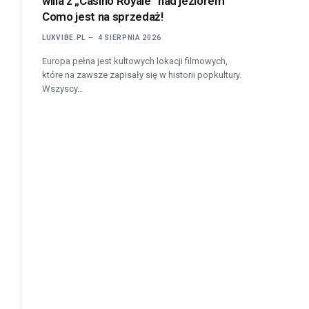
willa z „Casino Royale” nad jeziorem
Como jest na sprzedaż!
LUXVIBE.PL
4 SIERPNIA 2026
Europa pełna jest kultowych lokacji filmowych,
które na zawsze zapisały się w historii popkultury.
Wszyscy…
l