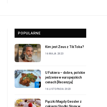
POPULARNE
Kim jest Zeus z TikToka?
16 MAJA 2023
U Fukiera – dobre, polskie
jedzenie w europejskich
cenach [Recenzja]
7.0
16 LISTOPADA 2023
Pączki Magdy Gessler z
cukierni Słodki Słony w