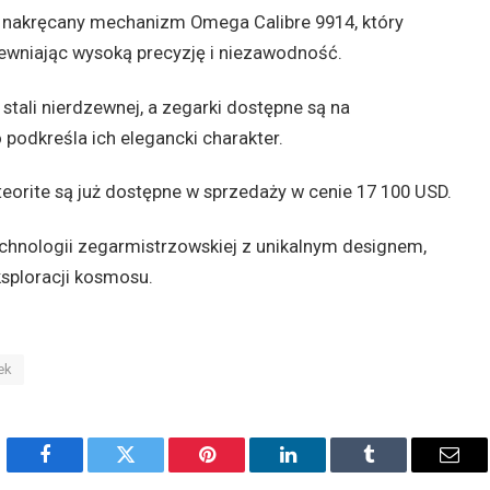
 nakręcany mechanizm Omega Calibre 9914, który
ewniając wysoką precyzję i niezawodność.
tali nierdzewnej, a zegarki dostępne są na
 podkreśla ich elegancki charakter.
ite są już dostępne w sprzedaży w cenie 17 100 USD.
hnologii zegarmistrzowskiej z unikalnym designem,
sploracji kosmosu.
ek
Facebook
Twitter
Pinterest
LinkedIn
Tumblr
Emai