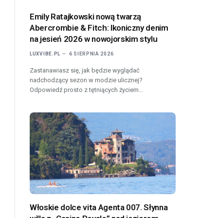
Emily Ratajkowski nową twarzą
Abercrombie & Fitch: Ikoniczny denim
na jesień 2026 w nowojorskim stylu
LUXVIBE.PL
6 SIERPNIA 2026
Zastanawiasz się, jak będzie wyglądać
nadchodzący sezon w modzie ulicznej?
Odpowiedź prosto z tętniących życiem…
Włoskie dolce vita Agenta 007. Słynna