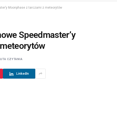
er’y Moonphase z tarczami z meteorytów
owe Speedmaster’y
 meteorytów
NUTA CZYTANIA
LinkedIn