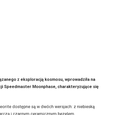
iązanego z eksploracją kosmosu, wprowadziła na
ji Speedmaster Moonphase, charakteryzujące się
rite dostępne są w dwóch wersjach: z niebieską
tarczą i czarnym ceramicznym bezelem.