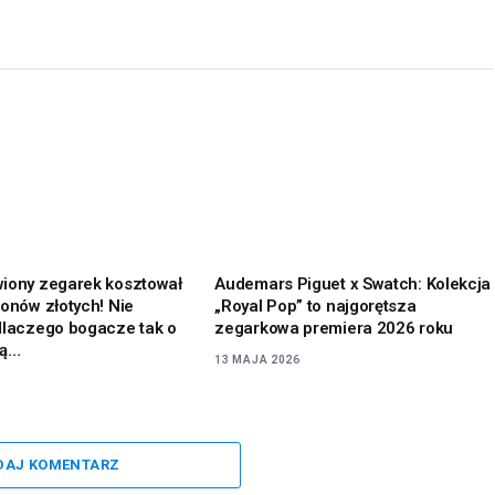
iony zegarek kosztował
Audemars Piguet x Swatch: Kolekcja
ionów złotych! Nie
„Royal Pop” to najgorętsza
dlaczego bogacze tak o
zegarkowa premiera 2026 roku
zą…
13 MAJA 2026
DAJ KOMENTARZ