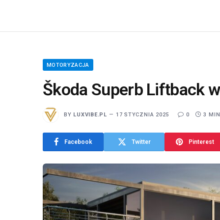
MOTORYZACJA
Škoda Superb Liftback w
BY
LUXVIBE.PL
17 STYCZNIA 2025
0
3 MI
Facebook
Twitter
Pinterest