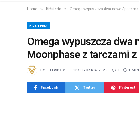
»
»
Home
Biżuteria
Omega wypuszcza dwa nowe Speedmast
BIŻUTERIA
Omega wypuszcza dwa n
Moonphase z tarczami z
BY
LUXVIBE.PL
18 STYCZNIA 2025
0
1 MI
Facebook
Twitter
Pinterest