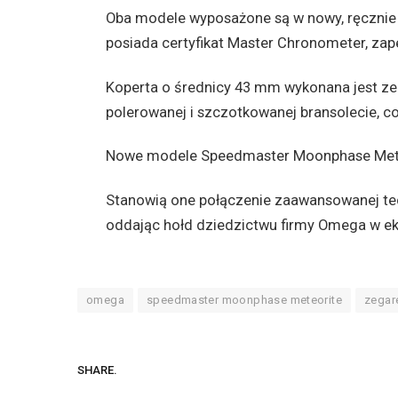
Oba modele wyposażone są w nowy, ręcznie
posiada certyfikat Master Chronometer, zap
Koperta o średnicy 43 mm wykonana jest ze s
polerowanej i szczotkowanej bransolecie, co
Nowe modele Speedmaster Moonphase Meteor
Stanowią one połączenie zaawansowanej tec
oddając hołd dziedzictwu firmy Omega w ek
omega
speedmaster moonphase meteorite
zegar
SHARE.