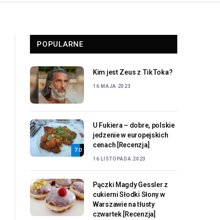
POPULARNE
Kim jest Zeus z TikToka?
16 MAJA 2023
U Fukiera – dobre, polskie
jedzenie w europejskich
cenach [Recenzja]
7.0
16 LISTOPADA 2023
Pączki Magdy Gessler z
cukierni Słodki Słony w
Warszawie na tłusty
czwartek [Recenzja]