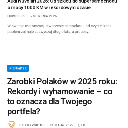
Audi Nuvolari 2026: Od szkicu do supersamochodu
o mocy 1000 KM w rekordowym czasie
LUXVIBE.PL
7 SIERPNIA 2026
W świecie motoryzacji stworzenie samochodu od czystej kartki
papieru zajmuje zazwyczaj długie lata, a procesy…
PIENIĄDZE
Zarobki Polaków w 2025 roku:
Rekordy i wyhamowanie – co
to oznacza dla Twojego
portfela?
BY
LUXVIBE.PL
21 MAJA 2025
0