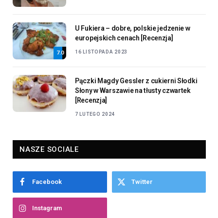
U Fukiera – dobre, polskie jedzenie w
europejskich cenach [Recenzja]
16 LISTOPADA 2023
7.0
Pączki Magdy Gessler z cukierni Słodki
Słony w Warszawie na tłusty czwartek
[Recenzja]
7 LUTEGO 2024
NASZE SOCIALE
Facebook
Twitter
Instagram