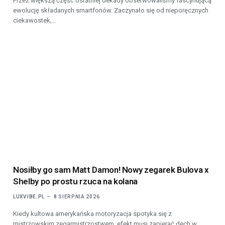
Przez większą część ostatniej dekady obserwowaliśmy fascynującą
ewolucję składanych smartfonów. Zaczynało się od nieporęcznych
ciekawostek,…
Nosiłby go sam Matt Damon! Nowy zegarek Bulova x
Shelby po prostu rzuca na kolana
LUXVIBE.PL
8 SIERPNIA 2026
Kiedy kultowa amerykańska motoryzacja spotyka się z
mistrzowskim zegarmistrzostwem, efekt musi zapierać dech w