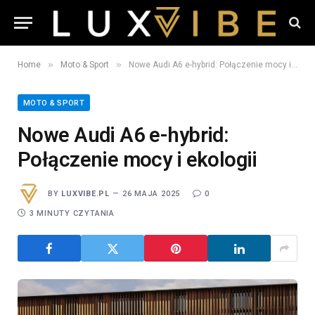
»
»
Home
Moto & Sport
Nowe Audi A6 e-hybrid: Połączenie mocy i ekologii
MOTO & SPORT
Nowe Audi A6 e-hybrid:
Połączenie mocy i ekologii
BY
LUXVIBE.PL
26 MAJA 2025
0
3 MINUTY CZYTANIA