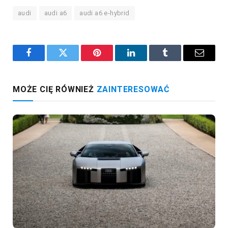
audi
audi a6
audi a6 e-hybrid
Facebook
Twitter
Pinterest
LinkedIn
Tumblr
Email
MOŻE CIĘ RÓWNIEŻ
ZAINTERESOWAĆ