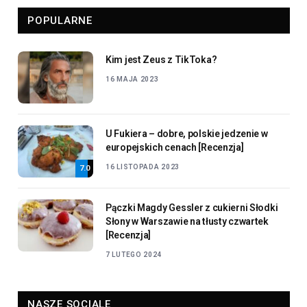
POPULARNE
Kim jest Zeus z TikToka?
16 MAJA 2023
U Fukiera – dobre, polskie jedzenie w
europejskich cenach [Recenzja]
16 LISTOPADA 2023
7.0
Pączki Magdy Gessler z cukierni Słodki
Słony w Warszawie na tłusty czwartek
[Recenzja]
7 LUTEGO 2024
NASZE SOCIALE