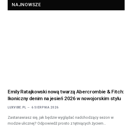
NAJNOWSZE
Emily Ratajkowski nową twarzą Abercrombie & Fitch:
Ikoniczny denim na jesień 2026 w nowojorskim stylu
LUXVIBE.PL
6 SIERPNIA 2026
Zastanawiasz się, jak będzie wyglądać nadchodzący sezon w
modzie ulicznej? Odpowiedź prosto z tętniących życiem…