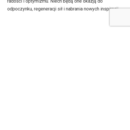
radości i optymizmu. Niech będą one okazją do
odpoczynku, regeneracji sił i nabrania nowych inspiracji.