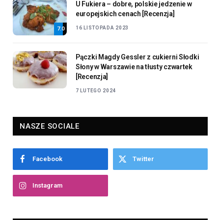
U Fukiera – dobre, polskie jedzenie w
europejskich cenach [Recenzja]
16 LISTOPADA 2023
7.0
Pączki Magdy Gessler z cukierni Słodki
Słony w Warszawie na tłusty czwartek
[Recenzja]
7 LUTEGO 2024
NASZE SOCIALE
Facebook
Twitter
Instagram