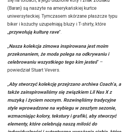
się na torbach, a jego ulubione koty i znak zodiaku
(Baran) są naszyte na amerykańskiej kurtce
uniwersyteckiej. Tymczasem skórzane płaszcze typu
biker i kożuchy uzupełniają bluzy i T-shirty, które
„
przywołują kulturę rave
”.
„
Nasza kolekcja zimowa inspirowana jest moim
przekonaniem, że moda polega na odkrywaniu i
celebrowaniu wszystkiego tego kim jesteś
” –
powiedział Stuart Vevers.
„
Aby stworzyć kolekcję przejrzano archiwa Coach’a, a
także zainspirowaliśmy się związkiem Lil Nas X z
muzyką i życiem nocnym. Rozwinęliśmy tradycyjne
style wprowadzone na wybiegu w zeszłym sezonie,
wzmacniając kolory, tekstury i grafiki, aby stworzyć
elementy, które celebrują naszą miłość do
indywidualności i autentyczne wyrażanie siebie, które