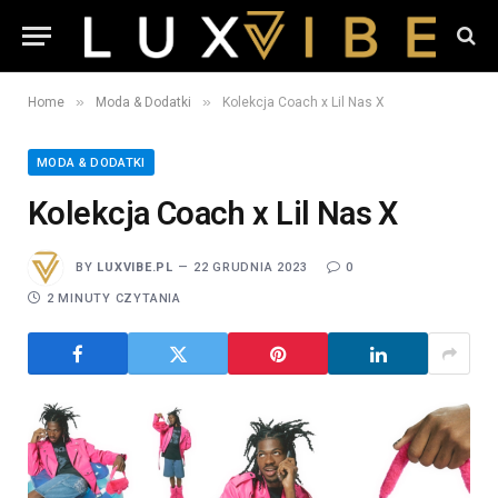
»
»
Home
Moda & Dodatki
Kolekcja Coach x Lil Nas X
MODA & DODATKI
Kolekcja Coach x Lil Nas X
BY
LUXVIBE.PL
22 GRUDNIA 2023
0
2 MINUTY CZYTANIA