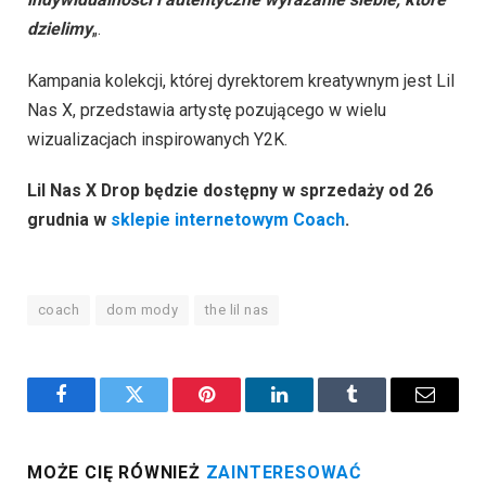
dzielimy
„.
Kampania kolekcji, której dyrektorem kreatywnym jest Lil
Nas X, przedstawia artystę pozującego w wielu
wizualizacjach inspirowanych Y2K.
Lil Nas X Drop będzie dostępny w sprzedaży od 26
grudnia w
sklepie internetowym Coach
.
coach
dom mody
the lil nas
Facebook
Twitter
Pinterest
LinkedIn
Tumblr
Email
MOŻE CIĘ RÓWNIEŻ
ZAINTERESOWAĆ