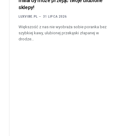
miliardy może przejąć twoje ulubione
sklepy!
LUXVIBE.PL
31 LIPCA 2026
Większość z nas nie wyobraża sobie poranka bez
szybkiej kawy, ulubionej przekąski złapanej w
drodze…