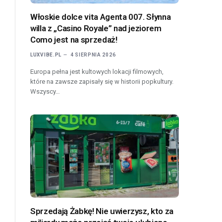
Włoskie dolce vita Agenta 007. Słynna
willa z „Casino Royale” nad jeziorem
Como jest na sprzedaż!
LUXVIBE.PL
4 SIERPNIA 2026
Europa pełna jest kultowych lokacji filmowych,
które na zawsze zapisały się w historii popkultury.
Wszyscy…
Sprzedają Żabkę! Nie uwierzysz, kto za