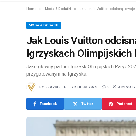
»
»
Home
Moda & Dodatki
Jak Louis Vuitton odcisnął swoje
MODA & DODATKI
Jak Louis Vuitton odcisn
Igrzyskach Olimpijskich
Jako główny partner Igrzysk Olimpijskich Paryż 20
przygotowanym na Igrzyska.
BY
LUXVIBE.PL
29 LIPCA 2024
0
3 MINUTY
Facebook
Twitter
Pinterest