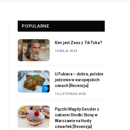
POPULARNE
Kim jest Zeus z TikToka?
16 MAJA 2023
U Fukiera – dobre, polskie
jedzenie w europejskich
cenach [Recenzja]
7.0
16 LISTOPADA 2023
Pączki Magdy Gessler z
cukierni Słodki Słony w
Warszawie na tłusty
czwartek [Recenzja]