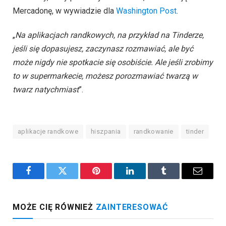
Mercadonę, w wywiadzie dla
Washington Post
.
„
Na aplikacjach randkowych, na przykład na Tinderze,
jeśli się dopasujesz, zaczynasz rozmawiać, ale być
może nigdy nie spotkacie się osobiście. Ale jeśli zrobimy
to w supermarkecie, możesz porozmawiać twarzą w
twarz natychmiast
”.
aplikacje randkowe
hiszpania
randkowanie
tinder
Facebook
Twitter
Pinterest
LinkedIn
Tumblr
Email
MOŻE CIĘ RÓWNIEŻ
ZAINTERESOWAĆ