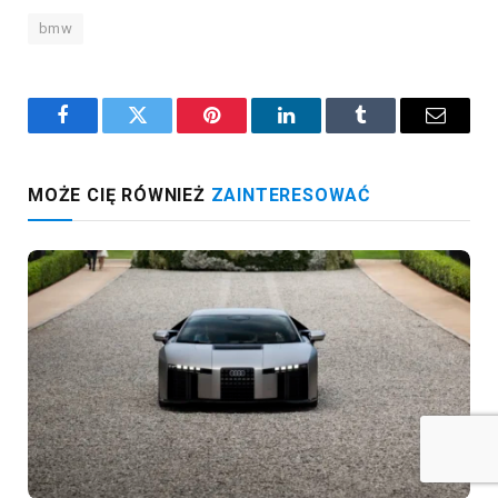
bmw
Facebook
Twitter
Pinterest
LinkedIn
Tumblr
Email
MOŻE CIĘ RÓWNIEŻ
ZAINTERESOWAĆ