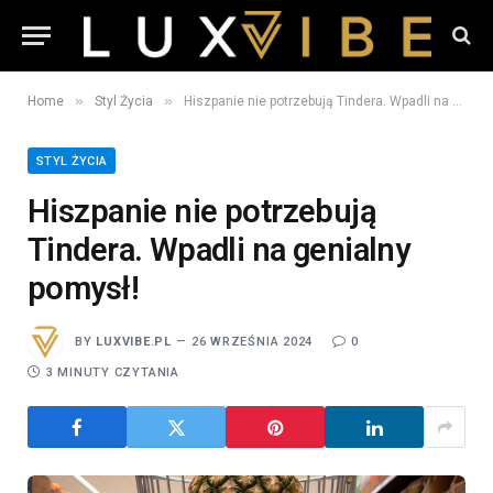
»
»
Home
Styl Życia
Hiszpanie nie potrzebują Tindera. Wpadli na genialny pomysł!
STYL ŻYCIA
Hiszpanie nie potrzebują
Tindera. Wpadli na genialny
pomysł!
BY
LUXVIBE.PL
26 WRZEŚNIA 2024
0
3 MINUTY CZYTANIA