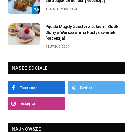
europejskich cenach [Recenzja]
16 LISTOPADA 2023
7.0
Pączki Magdy Gessler z cukierni Słodki
Słony w Warszawie na tłusty czwartek
[Recenzja]
7 LUTEGO 2024
NASZE SOCIALE
Facebook
Twitter
Instagram
NAJNOWSZE