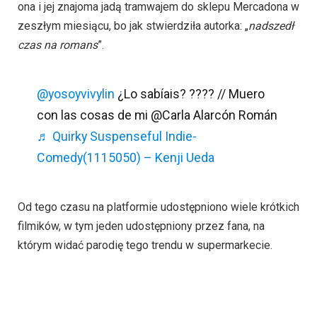
ona i jej znajoma jadą tramwajem do sklepu Mercadona w
zeszłym miesiącu, bo jak stwierdziła autorka: „
nadszedł
czas na romans
”.
@yosoyvivylin
¿Lo sabíais? ???? // Muero
con las cosas de mi @Carla Alarcón Román
♬ Quirky Suspenseful Indie-
Comedy(1115050) – Kenji Ueda
Od tego czasu na platformie udostępniono wiele krótkich
filmików, w tym jeden udostępniony przez fana, na
którym widać parodię tego trendu w supermarkecie.