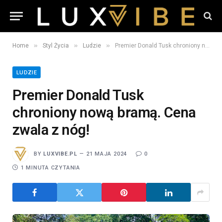
»
»
»
Home
Styl Życia
Ludzie
Premier Donald Tusk chroniony nową bramą. Cena zwala z nóg!
LUDZIE
Premier Donald Tusk
chroniony nową bramą. Cena
zwala z nóg!
BY
LUXVIBE.PL
21 MAJA 2024
0
1 MINUTA CZYTANIA