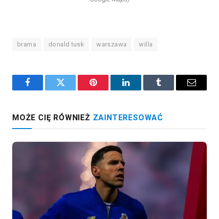
brama
donald tusk
warszawa
willa
Facebook
Twitter
Pinterest
LinkedIn
Tumblr
Email
MOŻE CIĘ RÓWNIEŻ
ZAINTERESOWAĆ