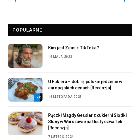
POPULARNE
Kim jest Zeus z TikToka?
16 MAJA 2023
U Fukiera – dobre, polskie jedzenie w
europejskich cenach [Recenzja]
16 LISTOPADA 2023
7.0
Pączki Magdy Gessler z cukierni Słodki
Słony w Warszawie na tłusty czwartek
[Recenzja]
7 LUTEGO 2024