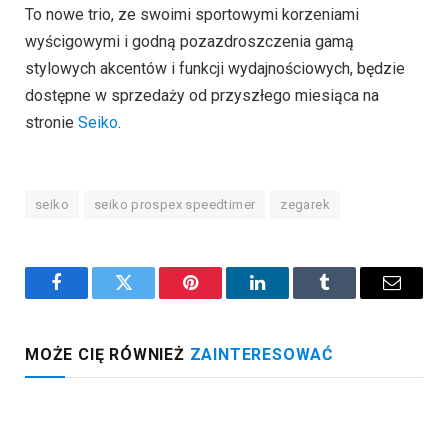
To nowe trio, ze swoimi sportowymi korzeniami
wyścigowymi i godną pozazdroszczenia gamą
stylowych akcentów i funkcji wydajnościowych, będzie
dostępne w sprzedaży od przyszłego miesiąca na
stronie
Seiko
.
seiko
seiko prospex speedtimer
zegarek
Facebook
Twitter
Pinterest
LinkedIn
Tumblr
Email
MOŻE CIĘ RÓWNIEŻ
ZAINTERESOWAĆ