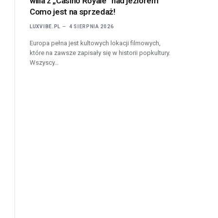
willa z „Casino Royale” nad jeziorem
Como jest na sprzedaż!
LUXVIBE.PL
4 SIERPNIA 2026
Europa pełna jest kultowych lokacji filmowych,
które na zawsze zapisały się w historii popkultury.
Wszyscy…