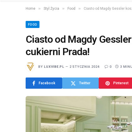
»
»
»
Home
Styl Życia
Food
Ciasto od Magdy Gessler koszt
FOOD
Ciasto od Magdy Gessler 
cukierni Prada!
BY
LUXVIBE.PL
2 STYCZNIA 2024
0
3 MIN
Facebook
Twitter
Pinterest