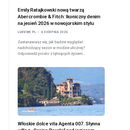
Emily Ratajkowski nową twarzą
Abercrombie & Fitch: Ikoniczny denim
na jesień 2026 w nowojorskim stylu
LUXVIBE.PL
6 SIERPNIA 2026
Zastanawiasz się, jak będzie wyglądać
nadchodzący sezon w modzie ulicznej?
Odpowiedź prosto z tętniących życiem…
Włoskie dolce vita Agenta 007. Słynna