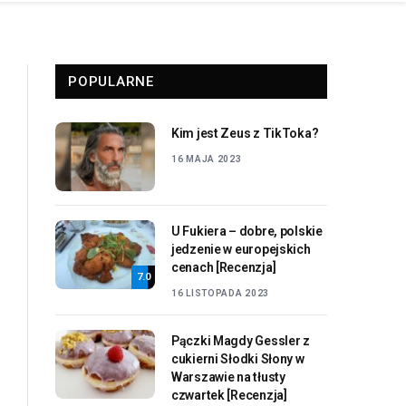
POPULARNE
Kim jest Zeus z TikToka?
16 MAJA 2023
U Fukiera – dobre, polskie
jedzenie w europejskich
cenach [Recenzja]
7.0
16 LISTOPADA 2023
Pączki Magdy Gessler z
cukierni Słodki Słony w
Warszawie na tłusty
czwartek [Recenzja]