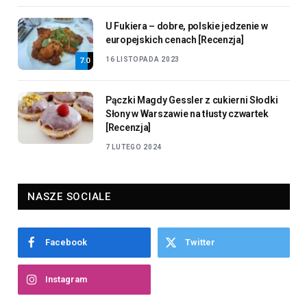
U Fukiera – dobre, polskie jedzenie w
europejskich cenach [Recenzja]
16 LISTOPADA 2023
7.0
Pączki Magdy Gessler z cukierni Słodki
Słony w Warszawie na tłusty czwartek
[Recenzja]
7 LUTEGO 2024
NASZE SOCIALE
Facebook
Twitter
Instagram