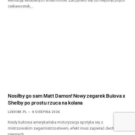
ewolucję składanych smartfonów. Zaczynało się od nieporęcznych
ciekawostek,…
Nosiłby go sam Matt Damon! Nowy zegarek Bulova x
Shelby po prostu rzuca na kolana
LUXVIBE.PL
8 SIERPNIA 2026
Kiedy kultowa amerykańska motoryzacja spotyka się z
mistrzowskim zegarmistrzostwem, efekt musi zapierać dech w
piersiach.…