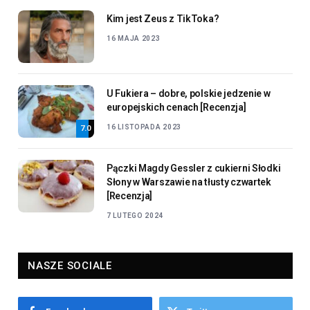
Kim jest Zeus z TikToka?
16 MAJA 2023
U Fukiera – dobre, polskie jedzenie w
europejskich cenach [Recenzja]
16 LISTOPADA 2023
7.0
Pączki Magdy Gessler z cukierni Słodki
Słony w Warszawie na tłusty czwartek
[Recenzja]
7 LUTEGO 2024
NASZE SOCIALE