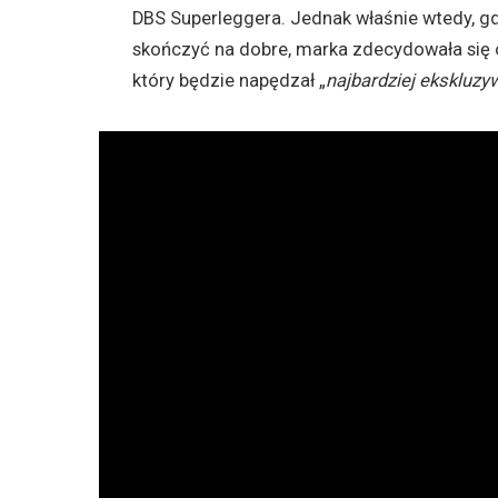
DBS Superleggera. Jednak właśnie wtedy, g
skończyć na dobre, marka zdecydowała się o
który będzie napędzał „
najbardziej ekskluzy