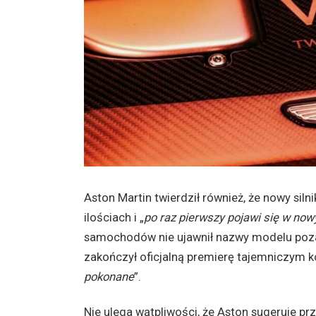
Aston Martin twierdził również, że nowy sil
ilościach i „
po raz pierwszy pojawi się w n
samochodów nie ujawnił nazwy modelu poza 
zakończył oficjalną premierę tajemniczym k
pokonane
”.
Nie ulega wątpliwości, że Aston sugeruje pr