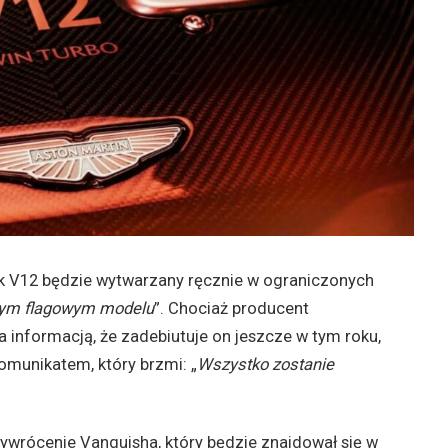
nik V12 będzie wytwarzany ręcznie w ograniczonych
owym flagowym modelu
”. Chociaż producent
informacją, że zadebiutuje on jeszcze w tym roku,
omunikatem, który brzmi: „
Wszystko zostanie
zywrócenie Vanquisha, który będzie znajdował się w