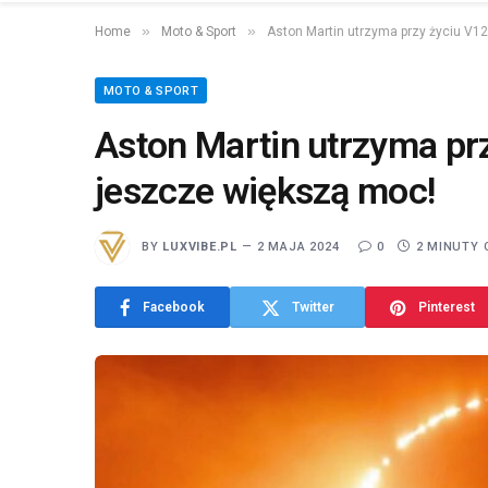
»
»
Home
Moto & Sport
Aston Martin utrzyma przy życiu V12
MOTO & SPORT
Aston Martin utrzyma prz
jeszcze większą moc!
BY
LUXVIBE.PL
2 MAJA 2024
0
2 MINUTY 
Facebook
Twitter
Pinterest