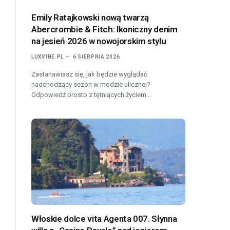
Emily Ratajkowski nową twarzą
Abercrombie & Fitch: Ikoniczny denim
na jesień 2026 w nowojorskim stylu
LUXVIBE.PL
6 SIERPNIA 2026
Zastanawiasz się, jak będzie wyglądać
nadchodzący sezon w modzie ulicznej?
Odpowiedź prosto z tętniących życiem…
Włoskie dolce vita Agenta 007. Słynna