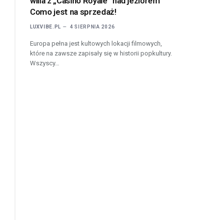
willa z „Casino Royale” nad jeziorem
Como jest na sprzedaż!
LUXVIBE.PL
4 SIERPNIA 2026
Europa pełna jest kultowych lokacji filmowych,
które na zawsze zapisały się w historii popkultury.
Wszyscy…