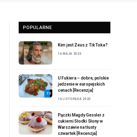
POPULARNE
Kim jest Zeus z TikToka?
16 MAJA 2023
U Fukiera – dobre, polskie
jedzenie w europejskich
cenach [Recenzja]
7.0
16 LISTOPADA 2023
Pączki Magdy Gessler z
cukierni Słodki Słony w
Warszawie na tłusty
czwartek [Recenzja]