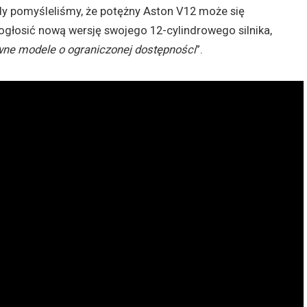
dy pomyśleliśmy, że potężny Aston V12 może się
głosić nową wersję swojego 12-cylindrowego silnika,
wne modele o ograniczonej dostępności
”.