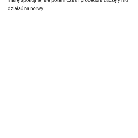
miarę spokojnie, ale potem czas i procedura zaczęły mu
działać na nerwy.