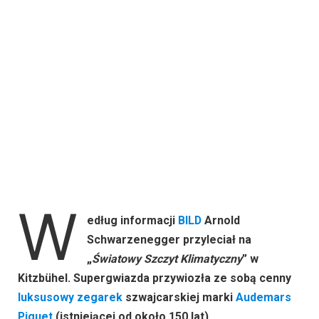
W
edług informacji
BILD
Arnold
Schwarzenegger przyleciał na
„
Światowy Szczyt Klimatyczny
” w
Kitzbühel. Supergwiazda przywiozła ze sobą cenny
luksusowy
zegarek
szwajcarskiej marki
Audemars
Piguet
(istniejącej od około 150 lat).