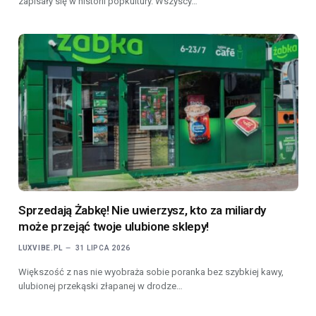
zapisały się w historii popkultury. Wszyscy…
Sprzedają Żabkę! Nie uwierzysz, kto za miliardy
może przejąć twoje ulubione sklepy!
LUXVIBE.PL
31 LIPCA 2026
Większość z nas nie wyobraża sobie poranka bez szybkiej kawy,
ulubionej przekąski złapanej w drodze…