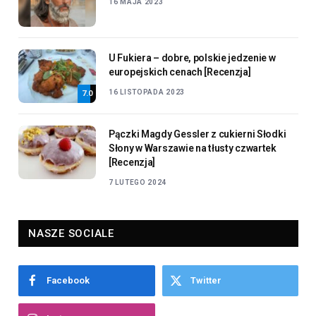
16 MAJA 2023
U Fukiera – dobre, polskie jedzenie w
europejskich cenach [Recenzja]
16 LISTOPADA 2023
7.0
Pączki Magdy Gessler z cukierni Słodki
Słony w Warszawie na tłusty czwartek
[Recenzja]
7 LUTEGO 2024
NASZE SOCIALE
Facebook
Twitter