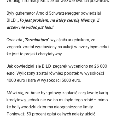
Według informacji BILD aktor wezwał swoich prawników.
Były gubernator Arnold Schwarzenegger powiedział
BILD: „
To jest problem, na który cierpią Niemcy. Z
drzew nie widać już lasu
.”
Gwiazda „
Terminatora
” wyjaśniła urzędnikom, że
zegarek został wystawiony na aukcji w szczytnym celu i
że jest to projekt charytatywny.
Jak dowiedział się BILD, zegarek wyceniono na 26 000
euro. Wyliczony został również podatek w wysokości
4000 euro i kara w wysokości 5000 euro.
Mówi się, że Arnie był gotowy zapłacić całą kwotę kartą
kredytową, jednak nie wolno mu było tego robić – mimo
że hollywoodzki aktor ma nieograniczone limity.
Ponieważ: 50 procent opłat celnych należy uiścić