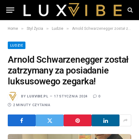
»
»
»
Home
Styl Życia
Ludzie
Arnold Schwarzenegger został zatrzymany za posiadanie luksusowego zegarka!
LUDZIE
Arnold Schwarzenegger został
zatrzymany za posiadanie
luksusowego zegarka!
BY
LUXVIBE.PL
17 STYCZNIA 2024
0
2 MINUTY CZYTANIA