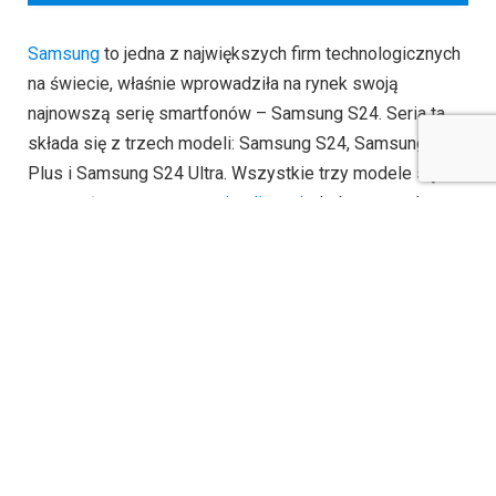
Samsung
to jedna z największych firm technologicznych
na świecie, właśnie wprowadziła na rynek swoją
najnowszą serię smartfonów – Samsung S24. Seria ta
składa się z trzech modeli: Samsung S24, Samsung S24
Plus i Samsung S24 Ultra. Wszystkie trzy modele są
wyposażone w
sztuczną inteligencję
, która pozwala na
jeszcze bardziej intuicyjne korzystanie z urządzenia.
Samsung S24 i S24 Plus mają ekran o przekątnej 6,7
cala, podczas gdy Samsung S24 Ultra ma ekran o
przekątnej 6,8 cala. Wszystkie trzy modele mają ekran
AMOLED, który zapewnia żywe kolory i wysoką jakość
obrazu. Wszystkie trzy modele mają również procesor
Exynos 2200, który zapewnia szybkość i wydajność.