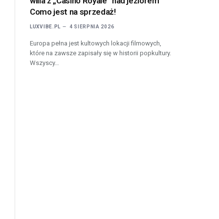
willa z „Casino Royale” nad jeziorem
Como jest na sprzedaż!
LUXVIBE.PL
4 SIERPNIA 2026
Europa pełna jest kultowych lokacji filmowych,
które na zawsze zapisały się w historii popkultury.
Wszyscy…