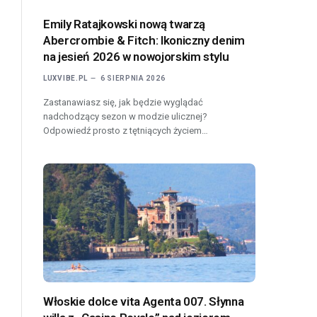
Emily Ratajkowski nową twarzą
Abercrombie & Fitch: Ikoniczny denim
na jesień 2026 w nowojorskim stylu
LUXVIBE.PL
6 SIERPNIA 2026
Zastanawiasz się, jak będzie wyglądać
nadchodzący sezon w modzie ulicznej?
Odpowiedź prosto z tętniących życiem…
Włoskie dolce vita Agenta 007. Słynna