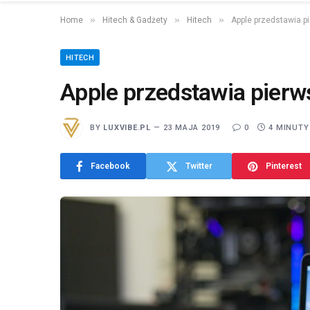
»
»
»
Home
Hitech & Gadżety
Hitech
Apple przedstawia p
HITECH
Apple przedstawia pier
BY
LUXVIBE.PL
23 MAJA 2019
0
4 MINUTY
Facebook
Twitter
Pinterest