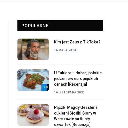
POPULARNE
Kim jest Zeus z TikToka?
16 MAJA 2023
U Fukiera – dobre, polskie
jedzenie w europejskich
cenach [Recenzja]
7.0
16 LISTOPADA 2023
Pączki Magdy Gessler z
cukierni Słodki Słony w
Warszawie na tłusty
czwartek [Recenzja]