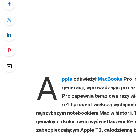
A
pple
odświeżył
MacBooka
Pro i
generacji, wprowadzając po ra
Pro zapewnia teraz dwa razy w
o 40 procent większą wydajność
najszybszym notebookiem Mac w historii. T
genialnym i kolorowym wyświetlaczem Ret
zabezpieczającym Apple T2, całodzienną ż