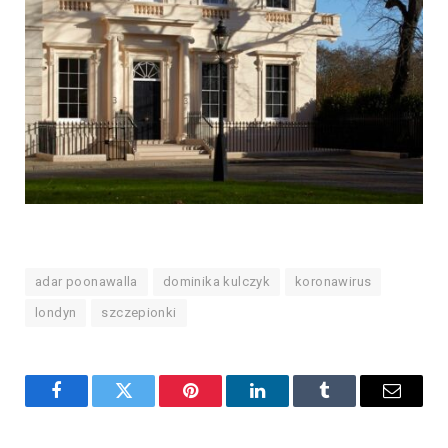
adar poonawalla
dominika kulczyk
koronawirus
londyn
szczepionki
Facebook
Twitter
Pinterest
LinkedIn
Tumblr
Email