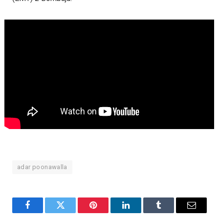
adar poonawalla
Facebook
Twitter
Pinterest
LinkedIn
Tumblr
Email