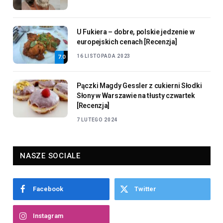
U Fukiera – dobre, polskie jedzenie w
europejskich cenach [Recenzja]
16 LISTOPADA 2023
7.0
Pączki Magdy Gessler z cukierni Słodki
Słony w Warszawie na tłusty czwartek
[Recenzja]
7 LUTEGO 2024
NASZE SOCIALE
Facebook
Twitter
Instagram