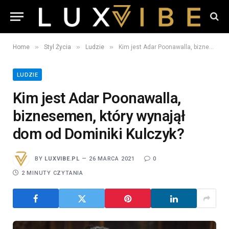
»
»
»
Home
Styl Życia
Ludzie
Kim jest Adar Poonawalla, biznesemen, który wynajął dom od Dominiki Kulczyk?
LUDZIE
Kim jest Adar Poonawalla,
biznesemen, który wynajął
dom od Dominiki Kulczyk?
BY
LUXVIBE.PL
26 MARCA 2021
0
2 MINUTY CZYTANIA