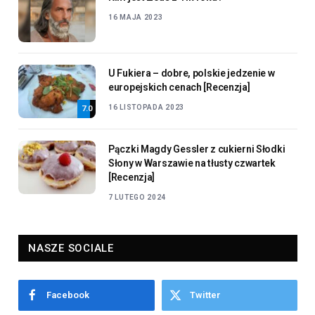
16 MAJA 2023
U Fukiera – dobre, polskie jedzenie w
europejskich cenach [Recenzja]
16 LISTOPADA 2023
7.0
Pączki Magdy Gessler z cukierni Słodki
Słony w Warszawie na tłusty czwartek
[Recenzja]
7 LUTEGO 2024
NASZE SOCIALE
Facebook
Twitter