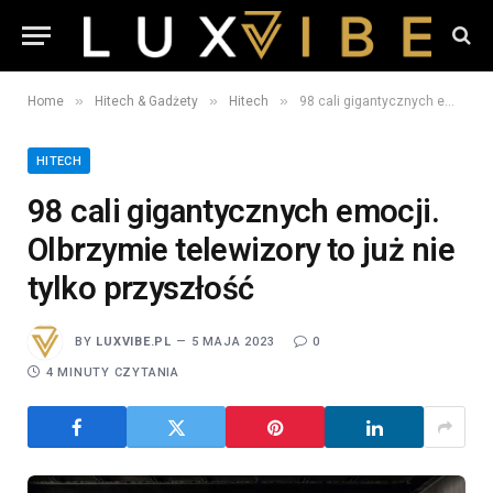
»
»
»
Home
Hitech & Gadżety
Hitech
98 cali gigantycznych emocji. Olbrzymie telewizory to już nie tylko przyszłość
HITECH
98 cali gigantycznych emocji.
Olbrzymie telewizory to już nie
tylko przyszłość
BY
LUXVIBE.PL
5 MAJA 2023
0
4 MINUTY CZYTANIA