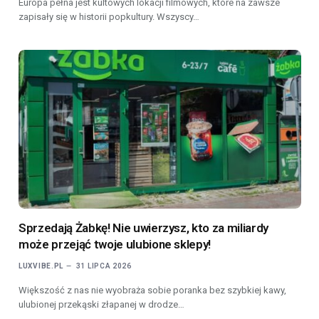
Europa pełna jest kultowych lokacji filmowych, które na zawsze
zapisały się w historii popkultury. Wszyscy…
Sprzedają Żabkę! Nie uwierzysz, kto za miliardy
może przejąć twoje ulubione sklepy!
LUXVIBE.PL
31 LIPCA 2026
Większość z nas nie wyobraża sobie poranka bez szybkiej kawy,
ulubionej przekąski złapanej w drodze…