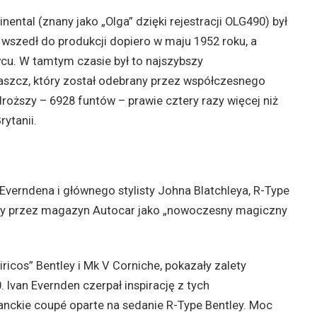
ental (znany jako „Olga” dzięki rejestracji OLG490) był
wszedł do produkcji dopiero w maju 1952 roku, a
cu. W tamtym czasie był to najszybszy
szcz, który został odebrany przez współczesnego
droższy – 6928 funtów – prawie cztery razy więcej niż
rytanii.
Everndena i głównego stylisty Johna Blatchleya, R-Type
any przez magazyn Autocar jako „nowoczesny magiczny
icos” Bentley i Mk V Corniche, pokazały zalety
 Ivan Evernden czerpał inspirację z tych
ganckie coupé oparte na sedanie R-Type Bentley. Moc