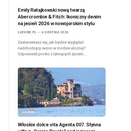
Emily Ratajkowski nową twarzą
Abercrombie & Fitch: Ikoniczny denim
na jesień 2026 w nowojorskim stylu
LUXVIBE.PL
6 SIERPNIA 2026
Zastanawiasz się, jak będzie wyglądać
nadchodzący sezon w modzie ulicznej?
Odpowiedź prosto z tętniących życiem…
Włoskie dolce vita Agenta 007. Słynna