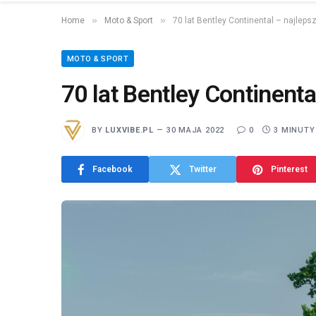
»
»
Home
Moto & Sport
70 lat Bentley Continental – najleps
MOTO & SPORT
70 lat Bentley Continenta
BY
LUXVIBE.PL
30 MAJA 2022
0
3 MINUTY
Facebook
Twitter
Pinterest