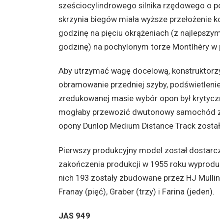
sześciocylindrowego silnika rzędowego o 
skrzynia biegów miała wyższe przełożenie k
godzinę na pięciu okrążeniach (z najlepsz
godzinę) na pochylonym torze Montlhèry w p
Aby utrzymać wagę docelową, konstruktorzy
obramowanie przedniej szyby, podświetlenie
zredukowanej masie wybór opon był krytyczn
mogłaby przewozić dwutonowy samochód z p
opony Dunlop Medium Distance Track został
Pierwszy produkcyjny model został dostarcz
zakończenia produkcji w 1955 roku wyprod
nich 193 zostały zbudowane przez HJ Mullin
Franay (pięć), Graber (trzy) i Farina (jeden).
JAS 949