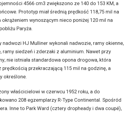
pojemności 4566 cm3 zwiększono ze 140 do 153 KM, a
ońcowe. Prototyp miał średnią prędkość 118,75 mil na
ym okrążeniem wynoszącym nieco poniżej 120 mil na
obliżu Paryża.
 nadwozi HJ Mulliner wykonali nadwozie, ramy okienne,
, ramy siedzeń i zderzaki z aluminium. Nawet przy
y; nie istniała standardowa opona drogowa, która
rędkością przekraczającą 115 mil na godzinę, a
y określone.
ony właścicielowi w czerwcu 1952 roku, a do
ukowano 208 egzemplarzy R-Type Continental. Spośród
era. Inne to Park Ward (cztery dropheady i dwa coupé),