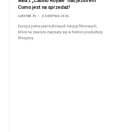
willa z „Casino Royale” nad jeziorem
Como jest na sprzedaż!
LUXVIBE.PL
4 SIERPNIA 2026
Europa pełna jest kultowych lokacji filmowych,
które na zawsze zapisały się w historii popkultury.
Wszyscy…