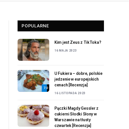
POPULARNE
Kim jest Zeus z TikToka?
16 MAJA 2023
U Fukiera – dobre, polskie
jedzenie w europejskich
cenach [Recenzja]
7.0
16 LISTOPADA 2023
Pączki Magdy Gessler z
cukierni Słodki Słony w
Warszawie na tłusty
czwartek [Recenzja]