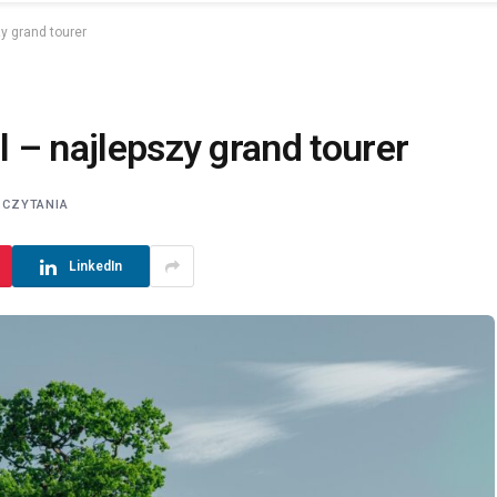
zy grand tourer
l – najlepszy grand tourer
 CZYTANIA
LinkedIn