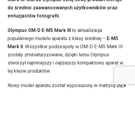
do średnio zaawansowanych użytkowników oraz
entuzjastów fotografii.
Olympus OM-D E-M5 Mark III
to aktualizacja
popularnego modelu aparatu z klasy średniej –
E-M5
Mark II
. Wszystkie podzespoły w OM-D E-M5 Mark III
zostały zminiaturyzowane, dzięki temu Olympus
stworzył najmniejszy i najlżejszy kompaktowy aparat w
tej klasie produktów.
Nowy model aparatu został wyposażony w matrycę
20,4
MP Live MOS
, szybki procesor obrazu
TruePic
VIII
(stosowany w OM-D E-M1 Mark II) oraz
wbudowany
5-osiowy system stabilizacji obrazu
.
Procesor w oparciu o analizę obrazu oraz na podstawie
informacji o drganiach przekazywanych z czujnika
żyroskopowego o wysokiej czułości precyzyjnie