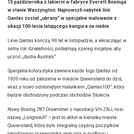
15 października z lakierni w fabryce Everett Boeinga
w stanie Waszyngton. Najnowsz6 nabytek linii
Qantas został „ubrany” w specjalne malowanie z
okazji 100-lecia latającego kangura na niebie.
Linie Qantas kończą 99 lat w listopadzie, a wkraczając w
setny rok działalności, podejmują szereg inicjatyw, aby
uczcić „ducha Australii”.
Specjalna kolorystyka zawiera każde logo Qantas od
1920 roku od założenia w mieście Queensland do dziś,
wraz z nowo odsłoniętym malunkiem „Qantas100”, który
będzie obchodzony podczas obchodów Stulecia.
Nowy Boeing 787 Dreamliner o rejestracji VH-ZNJ, nosi
nazwę „Longreach” – jest to ukłon w kierunku miasta
Queensland, które było integralną częścią początków
narodowego przewoźnika, jego rolą w podbiciu i