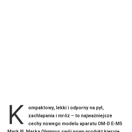
K
ompaktowy, lekki i odporny na pył,
zachlapania i mróz – to najważniejsze
cechy nowego modelu aparatu OM-D E-M5
Mark III. Marka Olympus swój nowy produkt kieruje