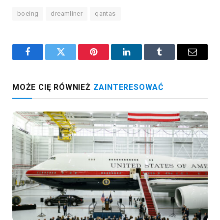
boeing
dreamliner
qantas
Facebook
Twitter
Pinterest
LinkedIn
Tumblr
Email
MOŻE CIĘ RÓWNIEŻ
ZAINTERESOWAĆ