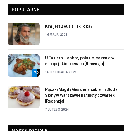
POPULARNE
Kim jest Zeus z TikToka?
16 MAJA 2023
U Fukiera – dobre, polskie jedzenie w
europejskich cenach [Recenzja]
16 LISTOPADA 2023
7.0
Pączki Magdy Gessler z cukierni Słodki
Słony w Warszawie na tłusty czwartek
[Recenzja]
7 LUTEGO 2024
NASZE SOCIALE