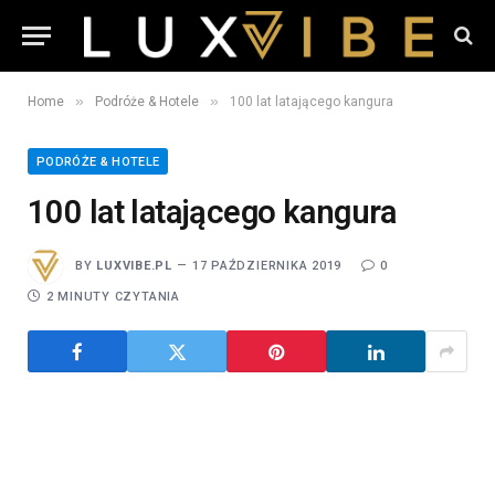
»
»
Home
Podróże & Hotele
100 lat latającego kangura
PODRÓŻE & HOTELE
100 lat latającego kangura
BY
LUXVIBE.PL
17 PAŹDZIERNIKA 2019
0
2 MINUTY CZYTANIA