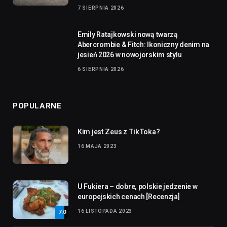
7 SIERPNIA 2026
Emily Ratajkowski nową twarzą
Abercrombie & Fitch: Ikoniczny denim na
jesień 2026 w nowojorskim stylu
6 SIERPNIA 2026
POPULARNE
Kim jest Zeus z TikToka?
16 MAJA 2023
U Fukiera – dobre, polskie jedzenie w
europejskich cenach [Recenzja]
16 LISTOPADA 2023
7.0