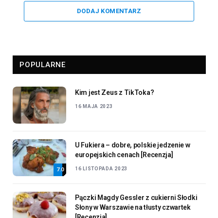
DODAJ KOMENTARZ
POPULARNE
Kim jest Zeus z TikToka?
16 MAJA 2023
U Fukiera – dobre, polskie jedzenie w
europejskich cenach [Recenzja]
16 LISTOPADA 2023
7.0
Pączki Magdy Gessler z cukierni Słodki
Słony w Warszawie na tłusty czwartek
[Recenzja]