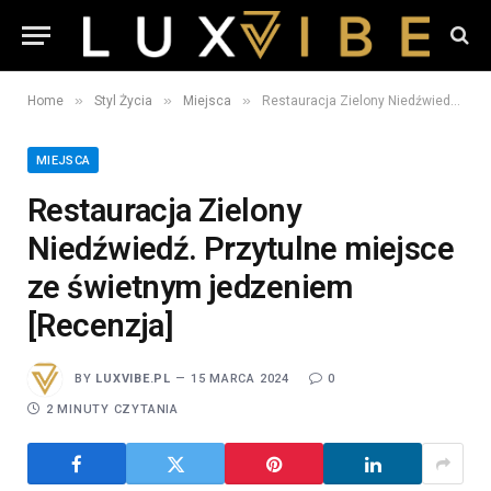
»
»
»
Home
Styl Życia
Miejsca
Restauracja Zielony Niedźwiedź. Przytulne miejsce ze świetnym jedzeniem [Recenzja]
MIEJSCA
Restauracja Zielony
Niedźwiedź. Przytulne miejsce
ze świetnym jedzeniem
[Recenzja]
BY
LUXVIBE.PL
15 MARCA 2024
0
2 MINUTY CZYTANIA