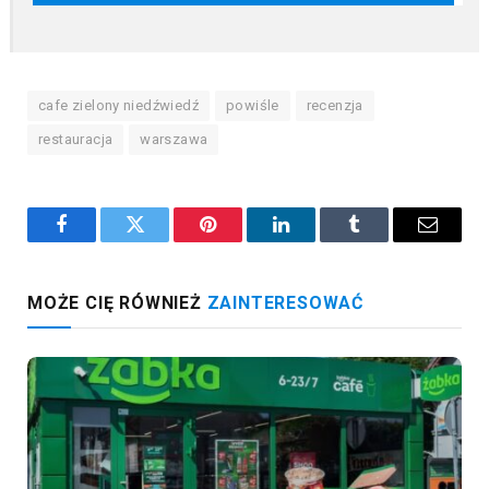
cafe zielony niedźwiedź
powiśle
recenzja
restauracja
warszawa
Facebook
Twitter
Pinterest
LinkedIn
Tumblr
Email
MOŻE CIĘ RÓWNIEŻ
ZAINTERESOWAĆ