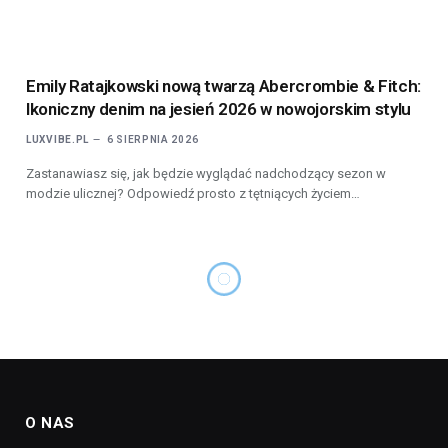
Emily Ratajkowski nową twarzą Abercrombie & Fitch:
Ikoniczny denim na jesień 2026 w nowojorskim stylu
LUXVIBE.PL
6 SIERPNIA 2026
Zastanawiasz się, jak będzie wyglądać nadchodzący sezon w
modzie ulicznej? Odpowiedź prosto z tętniących życiem…
O NAS