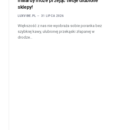
miliardy może przejąć twoje ulubione
sklepy!
LUXVIBE.PL
31 LIPCA 2026
Większość z nas nie wyobraża sobie poranka bez
szybkiej kawy, ulubionej przekąski złapanej w
drodze…