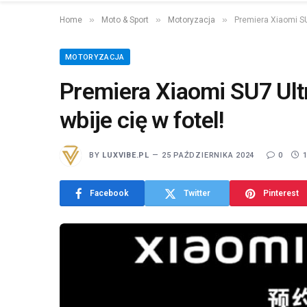
»
»
»
Home
Moto & Sport
Motoryzacja
Premiera Xiaomi SU
MOTORYZACJA
Premiera Xiaomi SU7 Ult
wbije cię w fotel!
BY
LUXVIBE.PL
25 PAŹDZIERNIKA 2024
0
Facebook
Twitter
Pinterest