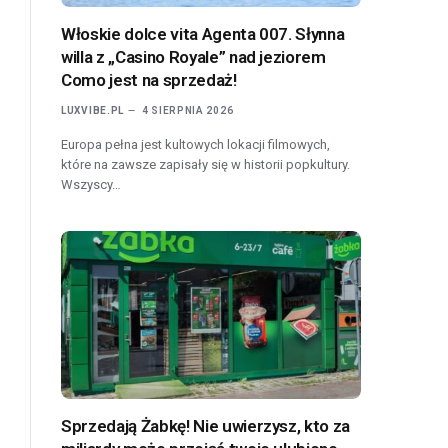
Włoskie dolce vita Agenta 007. Słynna
willa z „Casino Royale” nad jeziorem
Como jest na sprzedaż!
LUXVIBE.PL
4 SIERPNIA 2026
Europa pełna jest kultowych lokacji filmowych,
które na zawsze zapisały się w historii popkultury.
Wszyscy…
Sprzedają Żabkę! Nie uwierzysz, kto za