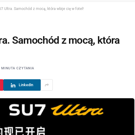
7 Ultra. Samochód z mocą, która wbije cię w fotel!
ra. Samochód z mocą, która
1 MINUTA CZYTANIA
LinkedIn