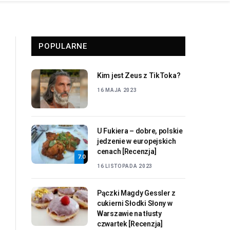
POPULARNE
Kim jest Zeus z TikToka?
16 MAJA 2023
U Fukiera – dobre, polskie
jedzenie w europejskich
cenach [Recenzja]
7.0
16 LISTOPADA 2023
Pączki Magdy Gessler z
cukierni Słodki Słony w
Warszawie na tłusty
czwartek [Recenzja]