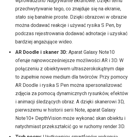
wprowadzono
Nagrywanie ekranowe.
Dzięki temu
przechwytywanie tego, co znajduje się na ekranie,
stało się banalnie proste. Dzięki obrazowi w obrazie
można dodawać reakcje i używać rysika S Pen, by
podczas rejestrowania dodawać adnotacje i uzyskać
bardziej angażujące wideo.
AR Doodle i skaner 3D:
Aparat Galaxy Note10
oferuje najnowocześniejsze możliwości AR i 3D. W
połączeniu z obiektywem ultraszerokokątnym daje
to zupełnie nowe medium dla twórców. Przy pomocy
AR Doodle i rysika S Pen można spersonalizować
zdjęcia za pomocą dynamicznych rysunków, efektów
i animacji śledzących obraz. A dzięki skanerowi 3D,
pierwszemu w historii serii Note, aparat Galaxy
Note10+ DepthVision może wykonać skan obiektu i
natychmiast przekształcić go w ruchomy render 3D.
Tryb nocny:
Użytkownicy smartfonów wykonują