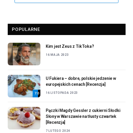
POPULARNE
Kim jest Zeus z TikToka?
16 MAJA 2023
U Fukiera – dobre, polskie jedzenie w
europejskich cenach [Recenzja]
16 LISTOPADA 2023
7.0
Pączki Magdy Gessler z cukierni Słodki
Słony w Warszawie na tłusty czwartek
[Recenzja]
7 LUTEGO 2024