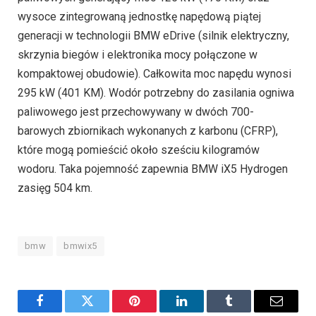
wysoce zintegrowaną jednostkę napędową piątej
generacji w technologii BMW eDrive (silnik elektryczny,
skrzynia biegów i elektronika mocy połączone w
kompaktowej obudowie). Całkowita moc napędu wynosi
295 kW (401 KM). Wodór potrzebny do zasilania ogniwa
paliwowego jest przechowywany w dwóch 700-
barowych zbiornikach wykonanych z karbonu (CFRP),
które mogą pomieścić około sześciu kilogramów
wodoru. Taka pojemność zapewnia BMW iX5 Hydrogen
zasięg 504 km.
bmw
bmwix5
Facebook
Twitter
Pinterest
LinkedIn
Tumblr
Email