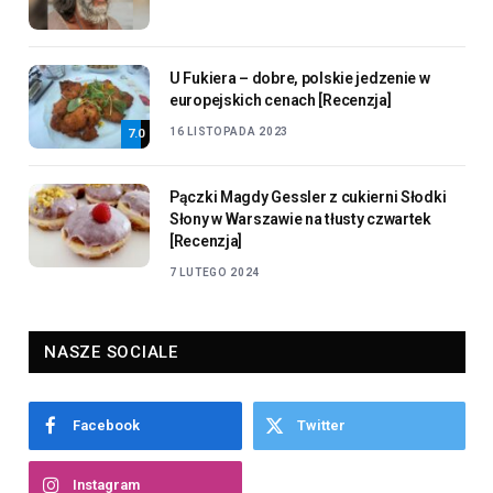
U Fukiera – dobre, polskie jedzenie w
europejskich cenach [Recenzja]
16 LISTOPADA 2023
7.0
Pączki Magdy Gessler z cukierni Słodki
Słony w Warszawie na tłusty czwartek
[Recenzja]
7 LUTEGO 2024
NASZE SOCIALE
Facebook
Twitter
Instagram