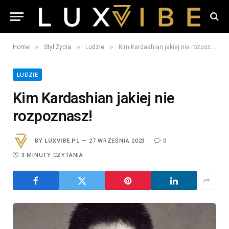
»
»
»
Home
Styl Życia
Ludzie
Kim Kardashian jakiej nie rozpoznasz!
LUDZIE
Kim Kardashian jakiej nie
rozpoznasz!
BY
LUXVIBE.PL
27 WRZEŚNIA 2023
0
3 MINUTY CZYTANIA