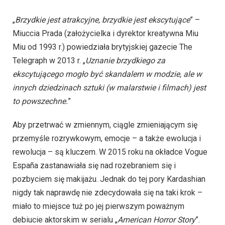
„
Brzydkie jest atrakcyjne, brzydkie jest ekscytujące
” –
Miuccia Prada (założycielka i dyrektor kreatywna Miu
Miu od 1993 r.) powiedziała brytyjskiej gazecie The
Telegraph w 2013 r. „
Uznanie brzydkiego za
ekscytującego mogło być skandalem w modzie, ale w
innych dziedzinach sztuki (w malarstwie i filmach) jest
to powszechne.
”
Aby przetrwać w zmiennym, ciągle zmieniającym się
przemyśle rozrywkowym, emocje – a także ewolucja i
rewolucja – są kluczem. W 2015 roku na okładce Vogue
España zastanawiała się nad rozebraniem się i
pozbyciem się makijażu. Jednak do tej pory Kardashian
nigdy tak naprawdę nie zdecydowała się na taki krok –
miało to miejsce tuż po jej pierwszym poważnym
debiucie aktorskim w serialu „
American Horror Story
”.