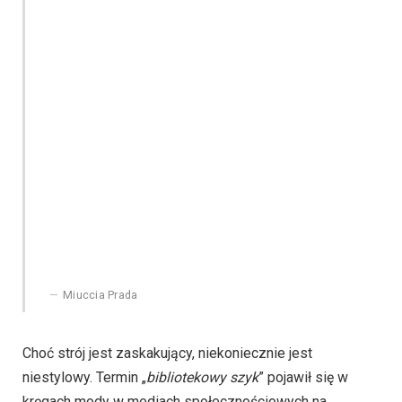
Miuccia Prada
Choć strój jest zaskakujący, niekoniecznie jest
niestylowy. Termin „
bibliotekowy szyk
” pojawił się w
kręgach mody w mediach społecznościowych na