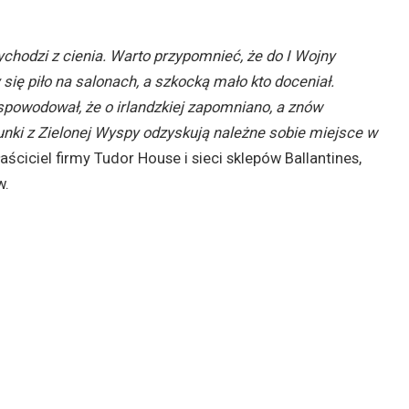
.
ychodzi z cienia. Warto przypomnieć, że do I Wojny
 się piło na salonach, a szkocką mało kto doceniał.
 spowodował, że o irlandzkiej zapomniano, a znów
unki z Zielonej Wyspy odzyskują należne sobie miejsce w
łaściciel firmy Tudor House i sieci sklepów Ballantines,
w.