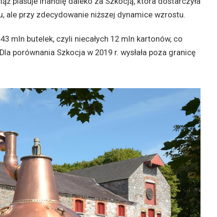
ąż plasuje Irlandię daleko za Szkocją, która dostarczyła
olu, ale przy zdecydowanie niższej dynamice wzrostu.
143 mln butelek, czyli niecałych 12 mln kartonów, co
Dla porównania Szkocja w 2019 r. wysłała poza granicę