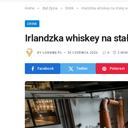
»
»
»
Home
Styl Życia
Drink
Irlandzka whiskey na stałej 
DRINK
Irlandzka whiskey na sta
BY
LUXVIBE.PL
26 CZERWCA 2020
0
3 MIN
Facebook
Twitter
Pinterest