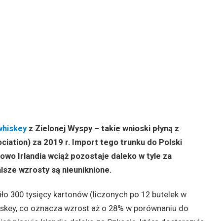
whiskey
z Zielonej Wyspy – takie wnioski płyną z
ciation) za 2019 r. Import tego trunku do Polski
owo Irlandia wciąż pozostaje daleko w tyle za
alsze wzrosty są nieuniknione.
iło 300 tysięcy kartonów (liczonych po 12 butelek w
whiskey, co oznacza wzrost aż o 28% w porównaniu do