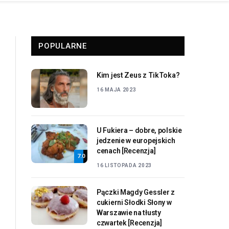
POPULARNE
Kim jest Zeus z TikToka?
16 MAJA 2023
U Fukiera – dobre, polskie
jedzenie w europejskich
cenach [Recenzja]
7.0
16 LISTOPADA 2023
Pączki Magdy Gessler z
cukierni Słodki Słony w
Warszawie na tłusty
czwartek [Recenzja]