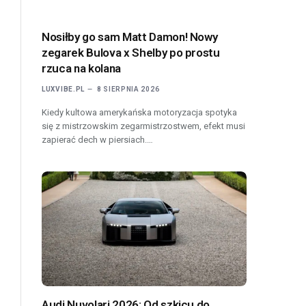
Nosiłby go sam Matt Damon! Nowy
zegarek Bulova x Shelby po prostu
rzuca na kolana
LUXVIBE.PL
8 SIERPNIA 2026
Kiedy kultowa amerykańska motoryzacja spotyka
się z mistrzowskim zegarmistrzostwem, efekt musi
zapierać dech w piersiach.…
Audi Nuvolari 2026: Od szkicu do