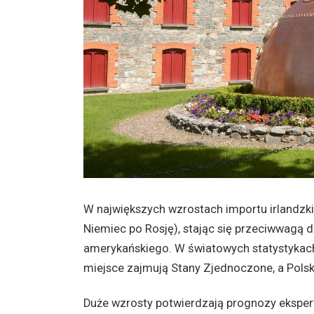
W największych wzrostach importu irlandzki
Niemiec po Rosję), stając się przeciwwagą 
amerykańskiego. W światowych statystykach
miejsce zajmują Stany Zjednoczone, a Polska
Duże wzrosty potwierdzają prognozy ekspertó