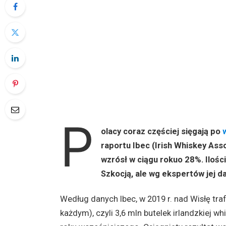
P
olacy coraz częściej sięgają po
raportu Ibec (Irish Whiskey Asso
wzrósł w ciągu rokuo 28%. Ilości
Szkocją, ale wg ekspertów jej d
Według danych Ibec, w 2019 r. nad Wisłę traf
każdym), czyli 3,6 mln butelek irlandzkiej 