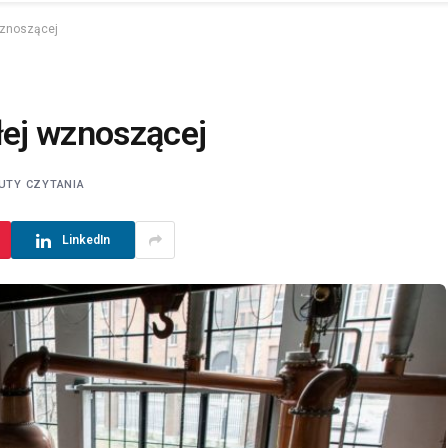
wznoszącej
łej wznoszącej
UTY CZYTANIA
LinkedIn