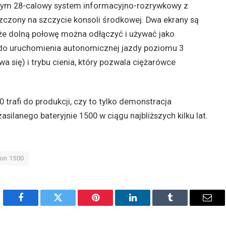
w tym 28-calowy system informacyjno-rozrywkowy z
zony na szczycie konsoli środkowej. Dwa ekrany są
o, że dolną połowę można odłączyć i używać jako
 do uruchomienia autonomicznej jazdy poziomu 3
a się) i trybu cienia, który pozwala ciężarówce
0 trafi do produkcji, czy to tylko demonstracja
silanego bateryjnie 1500 w ciągu najbliższych kilku lat.
ion 1500
Facebook
Twitter
Pinterest
LinkedIn
Tumblr
Emai