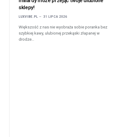
miliardy może przejąć twoje ulubione
sklepy!
LUXVIBE.PL
31 LIPCA 2026
Większość z nas nie wyobraża sobie poranka bez
szybkiej kawy, ulubionej przekąski złapanej w
drodze…
l