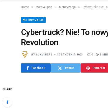
»
»
»
Home
Moto & Sport
Motoryzacja
Cybertruck? Nie! T
MOTORYZACJA
Cybertruck? Nie! To now
Revolution
BY
LUXVIBE.PL
10 STYCZNIA 2023
0
3 MI
Facebook
Twitter
Pinterest
SHARE