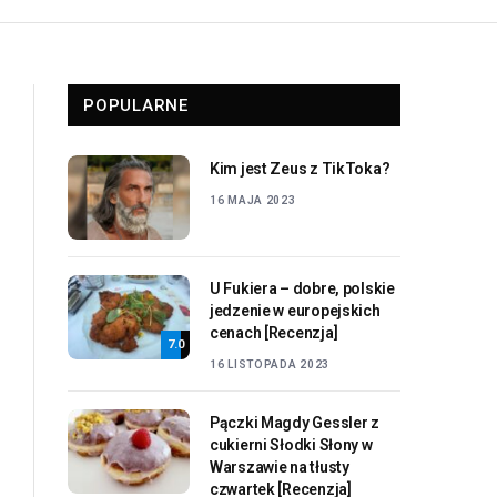
POPULARNE
Kim jest Zeus z TikToka?
16 MAJA 2023
U Fukiera – dobre, polskie
jedzenie w europejskich
cenach [Recenzja]
7.0
16 LISTOPADA 2023
Pączki Magdy Gessler z
cukierni Słodki Słony w
Warszawie na tłusty
czwartek [Recenzja]