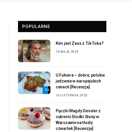
POPULARNE
Kim jest Zeus z TikToka?
16 MAJA 2023
U Fukiera – dobre, polskie
jedzenie w europejskich
cenach [Recenzja]
7.0
16 LISTOPADA 2023
Pączki Magdy Gessler z
cukierni Słodki Słony w
Warszawie na tłusty
czwartek [Recenzja]