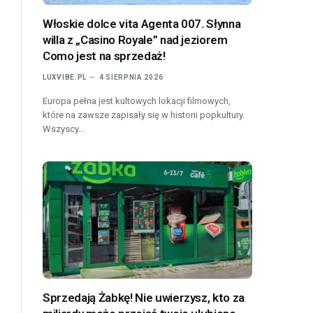
Włoskie dolce vita Agenta 007. Słynna
willa z „Casino Royale” nad jeziorem
Como jest na sprzedaż!
LUXVIBE.PL
4 SIERPNIA 2026
Europa pełna jest kultowych lokacji filmowych,
które na zawsze zapisały się w historii popkultury.
Wszyscy…
Sprzedają Żabkę! Nie uwierzysz, kto za